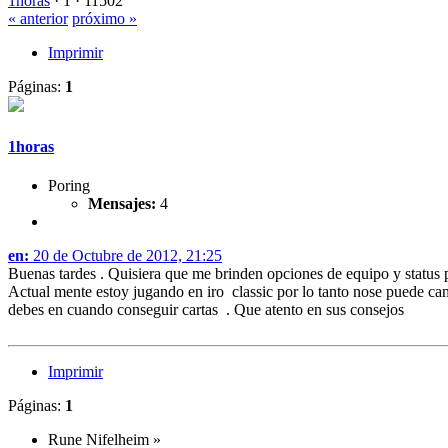
1horas
·
1 ·
11502
« anterior
próximo »
Imprimir
Páginas:
1
1horas
Poring
Mensajes:
4
en:
20 de Octubre de 2012, 21:25
Buenas tardes . Quisiera que me brinden opciones de equipo y status p
Actual mente estoy jugando en iro classic por lo tanto nose puede camb
debes en cuando conseguir cartas . Que atento en sus consejos
Imprimir
Páginas:
1
Rune Nifelheim
»