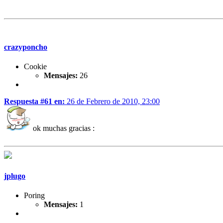
crazyponcho
Cookie
Mensajes:
26
Respuesta #61 en:
26 de Febrero de 2010, 23:00
ok muchas gracias :
jplugo
Poring
Mensajes:
1