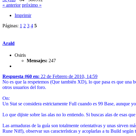
« anterior
próximo »
Imprimir
Páginas:
1
2
3
4
5
Arald
Osiris
Mensajes:
247
Respuesta #60 en:
22 de Febrero de 2010, 14:59
No es que la respetemos (Que también XD), lo que pasa es que una bu
otros usuarios del foro.
On:
Un Stat se considera estrictamente Full cuando es 99 Base, aunque yo
Lo que dijiste sobre las alas no lo entiendo. Si buscas alas de esas q
Las armaduras de la guía son totalmente orientativas y unas sirven m
Rune Niff), observar sus características y acoplarlas a tu Build según 