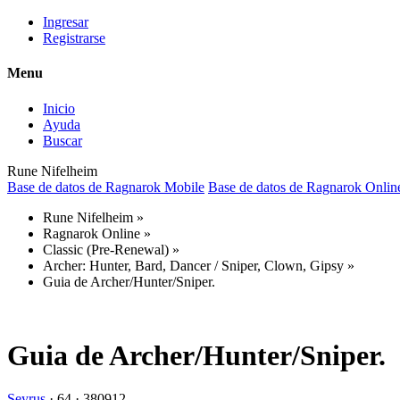
Ingresar
Registrarse
Menu
Inicio
Ayuda
Buscar
Rune Nifelheim
Base de datos de Ragnarok Mobile
Base de datos de Ragnarok Onlin
Rune Nifelheim
»
Ragnarok Online
»
Classic (Pre-Renewal)
»
Archer: Hunter, Bard, Dancer / Sniper, Clown, Gipsy
»
Guia de Archer/Hunter/Sniper.
Guia de Archer/Hunter/Sniper.
Seyrus
·
64 ·
380912