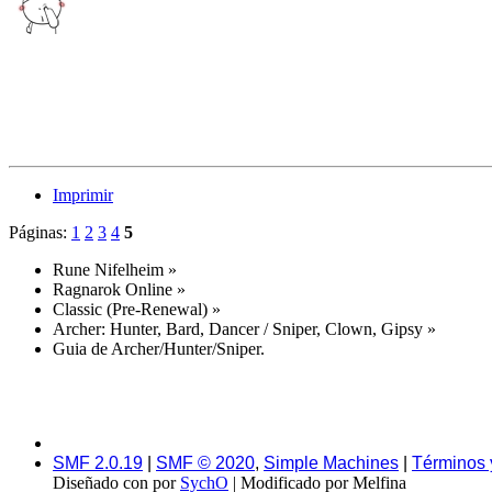
Imprimir
Páginas:
1
2
3
4
5
Rune Nifelheim
»
Ragnarok Online
»
Classic (Pre-Renewal)
»
Archer: Hunter, Bard, Dancer / Sniper, Clown, Gipsy
»
Guia de Archer/Hunter/Sniper.
SMF 2.0.19
|
SMF © 2020
,
Simple Machines
|
Términos 
Diseñado con
por
SychO
| Modificado por Melfina