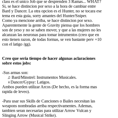
class es el unico Job que se desprenden 3 Ramas... WHAT?
Si, se hace distincion por sexo a la hora de cambiar entre
Bard y Dancer. La otra opcion es el Hunter, no se tocara ese
tema en esta guia, sorry amantes del Hunter/Sniper.
Como ya mencione arriba, se hace distincion por sexo.
Aparentemente la gente de Gravity piensa que los hombres
son de yeso y no se saben mover, y que a las mujeres no les
alcanzan las neuronas para tomar intrumentos (creo que en
esto tienen razon, de todas formas, se ven bastante perv +10
con el latigo /gg).
Creo que seria tiempo de hacer algunas aclaraciones
sobre estos jobs:
-Sus armas son:
♫ Bard/Minstrel: Instrumentos Musicales.
♀Dancer/Gypsy: Latigos.
Ambos pueden utilizar Arcos (De hecho, es la forma mas
rapida de leveo).
-Para usar sus Skills de Canciones o Bailes necesitan las
weapons nombradas arriba respectivamentes. Ademas,
tambien seran necesarias para utilizar Arrow Vulcan y
Slinging Arrow (Musical Strike).