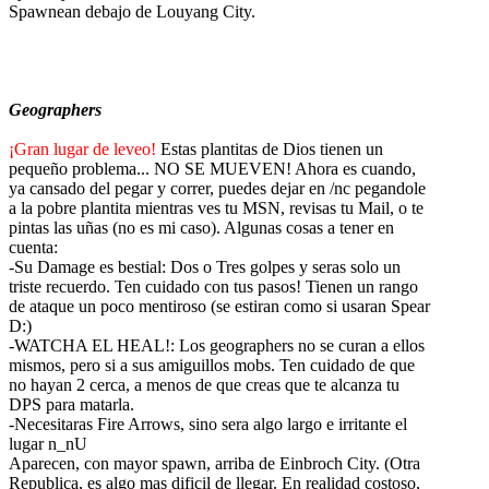
Spawnean debajo de Louyang City.
Geographers
¡Gran lugar de leveo!
Estas plantitas de Dios tienen un
pequeño problema... NO SE MUEVEN! Ahora es cuando,
ya cansado del pegar y correr, puedes dejar en /nc pegandole
a la pobre plantita mientras ves tu MSN, revisas tu Mail, o te
pintas las uñas (no es mi caso). Algunas cosas a tener en
cuenta:
-Su Damage es bestial: Dos o Tres golpes y seras solo un
triste recuerdo. Ten cuidado con tus pasos! Tienen un rango
de ataque un poco mentiroso (se estiran como si usaran Spear
D:)
-WATCHA EL HEAL!: Los geographers no se curan a ellos
mismos, pero si a sus amiguillos mobs. Ten cuidado de que
no hayan 2 cerca, a menos de que creas que te alcanza tu
DPS para matarla.
-Necesitaras Fire Arrows, sino sera algo largo e irritante el
lugar n_nU
Aparecen, con mayor spawn, arriba de Einbroch City. (Otra
Republica, es algo mas dificil de llegar. En realidad costoso,