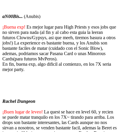
aN00Bis...
(Anubis)
¡Buena exp!
Es mejor lugar para High Priests y esos jobs que
no sirven para nada (al fin y al cabo esta guia la leeran
futuros Clowns/Gypsys, asi que meeh, tiremos basura a otros
jobs!) La experience es bastante buena, y los Anubis son
bastante faciles de matar (cuidado con el Sonic Blow),
ademas, podriamos sacar Pasana Card o unas Minorous
Cards(para futuros MvPeros).
En fin, buena exp, algo dificil al comienzo, en los 7X seria
mejor party.
Rachel Dungeon
¡Buen lugar de leveo!
La quest se hace en level 60, y recien
se puede matar tranquilo en los 7X~ tirando para arriba. Los
drops son bastante interesantes, las Cards aunque no nos
sirvan a nosotros, se venden bastante facil, ademas la Beret es