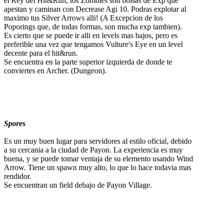
el Rey del Hit&Run, los Zombies son bolsas de Exp que
apestan y caminan con Decrease Agi 10. Podras explotar al
maximo tus Silver Arrows alli! (A Excepcion de los
Poporings que, de todas formas, son mucha exp tambien).
Es cierto que se puede ir alli en levels mas bajos, pero es
preferible una vez que tengamos Vulture's Eye en un level
decente para el hit&run.
Se encuentra en la parte superior izquierda de donde te
conviertes en Archer. (Dungeon).
Spores
Es un muy buen lugar para servidores al estilo oficial, debido
a su cercania a la ciudad de Payon. La experiencia es muy
buena, y se puede tomar ventaja de su elemento usando Wind
Arrow. Tiene un spawn muy alto, lo que lo hace todavia mas
rendidor.
Se encuentran un field debajo de Payon Village.