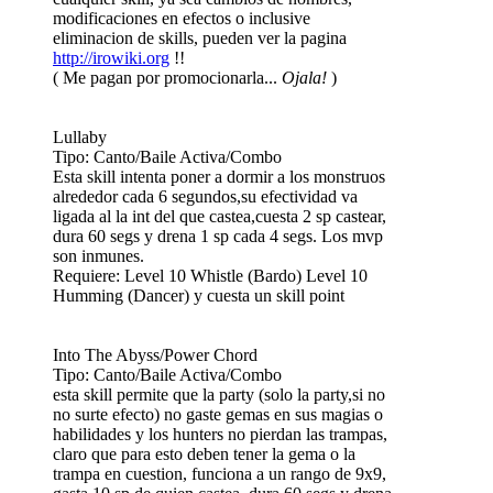
modificaciones en efectos o inclusive
eliminacion de skills, pueden ver la pagina
http://irowiki.org
!!
( Me pagan por promocionarla...
Ojala!
)
Lullaby
Tipo: Canto/Baile Activa/Combo
Esta skill intenta poner a dormir a los monstruos
alrededor cada 6 segundos,su efectividad va
ligada al la int del que castea,cuesta 2 sp castear,
dura 60 segs y drena 1 sp cada 4 segs. Los mvp
son inmunes.
Requiere: Level 10 Whistle (Bardo) Level 10
Humming (Dancer) y cuesta un skill point
Into The Abyss/Power Chord
Tipo: Canto/Baile Activa/Combo
esta skill permite que la party (solo la party,si no
no surte efecto) no gaste gemas en sus magias o
habilidades y los hunters no pierdan las trampas,
claro que para esto deben tener la gema o la
trampa en cuestion, funciona a un rango de 9x9,