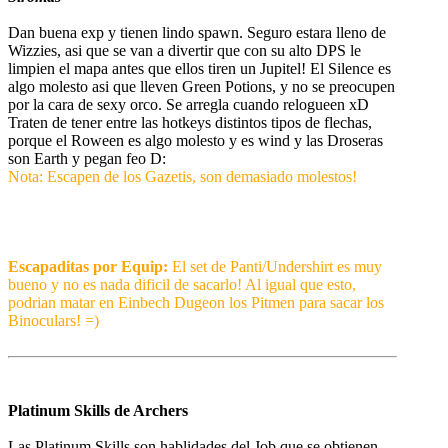
Dan buena exp y tienen lindo spawn. Seguro estara lleno de
Wizzies, asi que se van a divertir que con su alto DPS le
limpien el mapa antes que ellos tiren un Jupitel! El Silence es
algo molesto asi que lleven Green Potions, y no se preocupen
por la cara de sexy orco. Se arregla cuando relogueen xD
Traten de tener entre las hotkeys distintos tipos de flechas,
porque el Roween es algo molesto y es wind y las Droseras
son Earth y pegan feo D:
Nota: Escapen de los Gazetis, son demasiado molestos!
Escapaditas por Equip:
El set de Panti/Undershirt es muy
bueno y no es nada dificil de sacarlo! Al igual que esto,
podrian matar en Einbech Dugeon los Pitmen para sacar los
Binoculars! =)
Platinum Skills de Archers
Las Platinum Skills son hablidades del Job que se obtienen