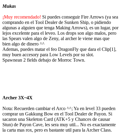
Mukas
¡Muy recomendado!
Si puedes conseguir Fire Arrows (ya sea
comprando en el Tool Dealer de Sunken Ship, o pidiendo
algunas a alguien que tenga Making Arrows), es un lugar, por
lejos excelente para el leveo. Los drops son algo malos, pero
las Spears valen algo de Zeny, al archer le viene mas que
bien algo de dinero ^^
Ademas, puedes matar el feo DragonFly que dara el Clip[1],
muy buen accesory para Low Levels por su slot.
Spawnean 2 fields debajo de Morroc Town.
Archer 3X~4X
Nota: Recuerden cambiar el Arco ^^; Ya en level 33 pueden
comprar un Gakkung Bow en el Tool Dealer de Payon. Si
sacaron una Skeleton Card (ATK+5 y Chances de causar
Stun) de Payon Cave, les sera muy util... No es exactamente
la carta mas rox, pero es bastante util para la Archer Class.