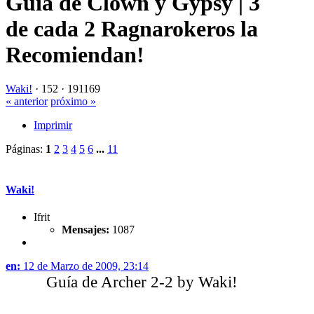
Guía de Clown y Gypsy | 3
de cada 2 Ragnarokeros la
Recomiendan!
Waki!
·
152 ·
191169
« anterior
próximo »
Imprimir
Páginas:
1
2
3
4
5
6
...
11
Waki!
Ifrit
Mensajes:
1087
en:
12 de Marzo de 2009, 23:14
Guía de Archer 2-2 by Waki!