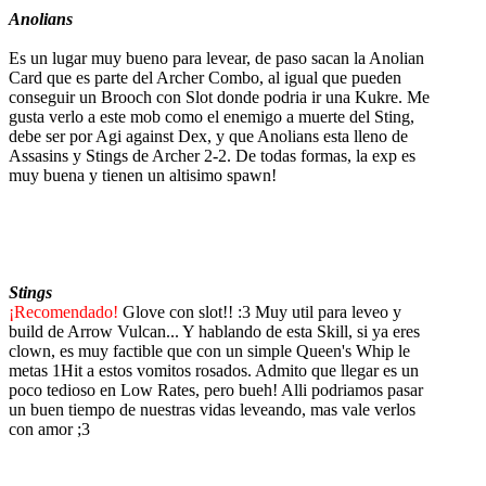
Anolians
Es un lugar muy bueno para levear, de paso sacan la Anolian
Card que es parte del Archer Combo, al igual que pueden
conseguir un Brooch con Slot donde podria ir una Kukre. Me
gusta verlo a este mob como el enemigo a muerte del Sting,
debe ser por Agi against Dex, y que Anolians esta lleno de
Assasins y Stings de Archer 2-2. De todas formas, la exp es
muy buena y tienen un altisimo spawn!
Stings
¡Recomendado!
Glove con slot!! :3 Muy util para leveo y
build de Arrow Vulcan... Y hablando de esta Skill, si ya eres
clown, es muy factible que con un simple Queen's Whip le
metas 1Hit a estos vomitos rosados. Admito que llegar es un
poco tedioso en Low Rates, pero bueh! Alli podriamos pasar
un buen tiempo de nuestras vidas leveando, mas vale verlos
con amor ;3