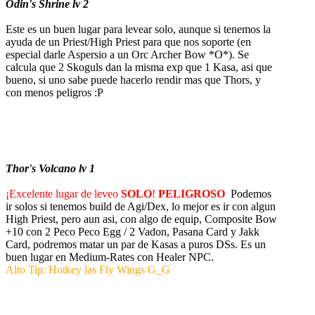
Odin's Shrine lv 2
Este es un buen lugar para levear solo, aunque si tenemos la
ayuda de un Priest/High Priest para que nos soporte (en
especial darle Aspersio a un Orc Archer Bow *O*). Se
calcula que 2 Skoguls dan la misma exp que 1 Kasa, asi que
bueno, si uno sabe puede hacerlo rendir mas que Thors, y
con menos peligros :P
Thor's Volcano lv 1
¡Excelente lugar de leveo
SOLO
!
PELIGROSO
Podemos
ir solos si tenemos build de Agi/Dex, lo mejor es ir con algun
High Priest, pero aun asi, con algo de equip, Composite Bow
+10 con 2 Peco Peco Egg / 2 Vadon, Pasana Card y Jakk
Card, podremos matar un par de Kasas a puros DSs. Es un
buen lugar en Medium-Rates con Healer NPC.
Alto Tip: Hotkey las Fly Wings G_G