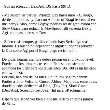
- Sos un soleador: Dex/Agi, DS hasta 99! D:
- Me gustan las parties: Prioriza Dex hasta unos 7X, luego,
desde alli podrias ayudar con A Poem of Bragi (escencial en
una party). Sino, como Gypsy, podrias ser de gran ayuda con
Slow Grace para reducir la MovSpeed, alli ya seria Dex y
Agi, con mas interes en Dex.
- Soleo casi siempre, parties cuando hay: Seria algo mas
hibrido. Es bueno no depender de alguien, podrias priorizar
la Dex sobre Agi por el Bragi luego recien la Int.
De todas formas, siempre debes pensar en el proximo level.
Puede que los primeros te sean dificiles, pero siempre
acomoda los Stats para los levels altos (9X~99 es un Infierno
en low rates).
Por ello, hablaba de los rates. En un low seguro habran
Parties a Thor Volcano, Cursed Abbey, Majorous, entre otras,
donde puedes dedicarte al Bragi (Dex/Int), Slow Grace
(Dex/Agi), Scream/Frost Joker (Int para SP solamente).
Espero que sepan ver bien a que me refiero en estos puntos
de Stats.