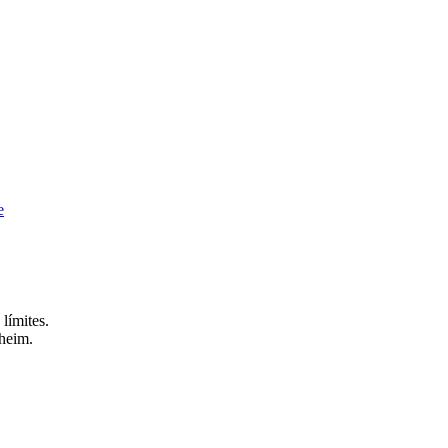
e
límites.
heim.