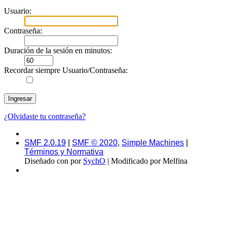
Usuario:
Contraseña:
Duración de la sesión en minutos:
Recordar siempre Usuario/Contraseña:
¿Olvidaste tu contraseña?
SMF 2.0.19
|
SMF © 2020
,
Simple Machines
|
Términos y Normativa
Diseñado con
por
SychO
| Modificado por Melfina