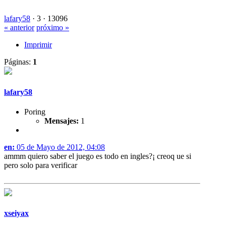
lafary58
·
3 ·
13096
« anterior
próximo »
Imprimir
Páginas:
1
lafary58
Poring
Mensajes:
1
en:
05 de Mayo de 2012, 04:08
ammm quiero saber el juego es todo en ingles?¡ creoq ue si
pero solo para verificar
xseiyax