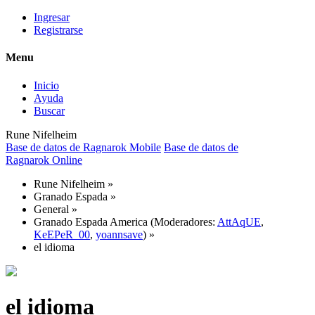
Ingresar
Registrarse
Menu
Inicio
Ayuda
Buscar
Rune Nifelheim
Base de datos de Ragnarok Mobile
Base de datos de
Ragnarok Online
Rune Nifelheim
»
Granado Espada
»
General
»
Granado Espada America
(Moderadores:
AttAqUE
,
KeEPeR_00
,
yoannsave
) »
el idioma
el idioma