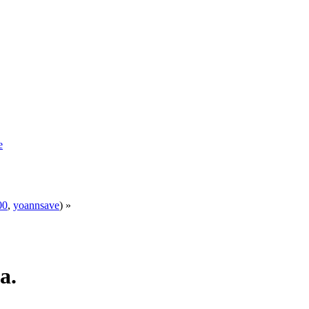
e
00
,
yoannsave
) »
a.