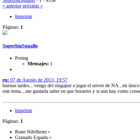
SuperbiaSquallo
·
1 ·
9358
« anterior
próximo »
Imprimir
Páginas:
1
SuperbiaSquallo
Poring
Mensajes:
1
en:
07 de Agosto de 2013, 19:57
buenas tardes... vengo del singapur a jugar el server de NA , mi únic
este tema....me gustaría saber en que horarios y si aun hay como conseg
Imprimir
Páginas:
1
Rune Nifelheim
»
Granado Espada
»