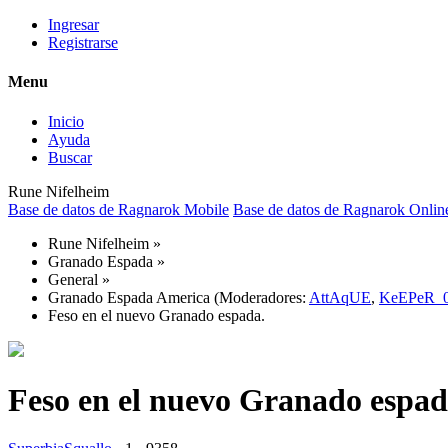
Ingresar
Registrarse
Menu
Inicio
Ayuda
Buscar
Rune Nifelheim
Base de datos de Ragnarok Mobile
Base de datos de Ragnarok Onlin
Rune Nifelheim
»
Granado Espada
»
General
»
Granado Espada America
(Moderadores:
AttAqUE
,
KeEPeR_
Feso en el nuevo Granado espada.
Feso en el nuevo Granado espad