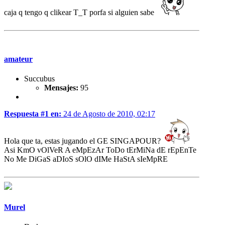
caja q tengo q clikear T_T porfa si alguien sabe
amateur
Succubus
Mensajes:
95
Respuesta #1 en:
24 de Agosto de 2010, 02:17
Hola que ta, estas jugando el GE SINGAPOUR?
Asi KmO vOlVeR A eMpEzAr ToDo tErMiNa dE rEpEnTe
No Me DiGaS aDIoS sOlO dIMe HaStA sIeMpRE
Murel