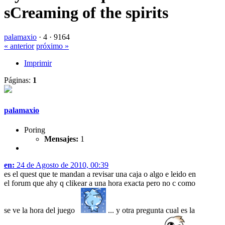
sCreaming of the spirits
palamaxio
·
4 ·
9164
« anterior
próximo »
Imprimir
Páginas:
1
palamaxio
Poring
Mensajes:
1
en:
24 de Agosto de 2010, 00:39
es el quest que te mandan a revisar una caja o algo e leido en
el forum que ahy q clikear a una hora exacta pero no c como
se ve la hora del juego
... y otra pregunta cual es la