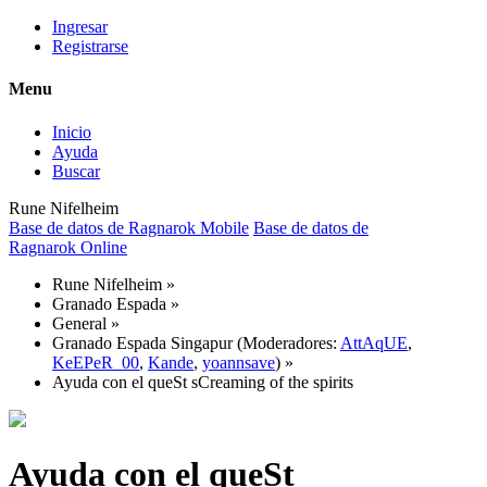
Ingresar
Registrarse
Menu
Inicio
Ayuda
Buscar
Rune Nifelheim
Base de datos de Ragnarok Mobile
Base de datos de
Ragnarok Online
Rune Nifelheim
»
Granado Espada
»
General
»
Granado Espada Singapur
(Moderadores:
AttAqUE
,
KeEPeR_00
,
Kande
,
yoannsave
) »
Ayuda con el queSt sCreaming of the spirits
Ayuda con el queSt