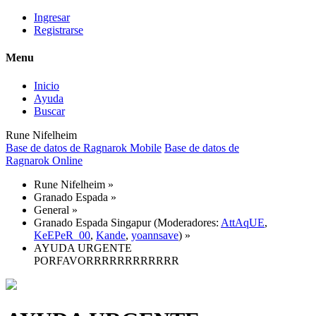
Ingresar
Registrarse
Menu
Inicio
Ayuda
Buscar
Rune Nifelheim
Base de datos de Ragnarok Mobile
Base de datos de
Ragnarok Online
Rune Nifelheim
»
Granado Espada
»
General
»
Granado Espada Singapur
(Moderadores:
AttAqUE
,
KeEPeR_00
,
Kande
,
yoannsave
) »
AYUDA URGENTE
PORFAVORRRRRRRRRRRR