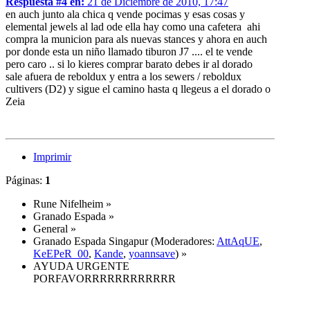
Respuesta #4 en:
21 de Diciembre de 2010, 17:47
en auch junto ala chica q vende pocimas y esas cosas y
elemental jewels al lad ode ella hay como una cafetera ahi
compra la municion para als nuevas stances y ahora en auch
por donde esta un niño llamado tiburon J7 .... el te vende
pero caro .. si lo kieres comprar barato debes ir al dorado
sale afuera de reboldux y entra a los sewers / reboldux
cultivers (D2) y sigue el camino hasta q llegeus a el dorado o
Zeia
Imprimir
Páginas:
1
Rune Nifelheim
»
Granado Espada
»
General
»
Granado Espada Singapur
(Moderadores:
AttAqUE
,
KeEPeR_00
,
Kande
,
yoannsave
) »
AYUDA URGENTE
PORFAVORRRRRRRRRRRR