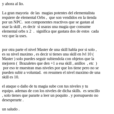
y ahora al lio.
La gran mayoria de las magias potentes del elementalista
requiere de elemental Orbs , que son vendidos en la tienda
por un NPC. son componentes reactivos que se gastan al
usar la skill , es decir si usaras una magia que consume
elemental orbs x 2 . significa que gastara dos de estos cada
vez que la uses.
por otra parte el nivel Master de una skill habla por si solo ,
es su nivel maximo , es decir si tienes una skill en lvl 10 (
Master ) solo puedes seguir subiendola con objetos que la
mejoren ( Brazaletes que den +1 a esa skill , anillos , etc )
por eso te muestran mas niveles por que los tiene pero no se
pueden subir a voluntad. en resumen el nivel maximo de una
skill es 10.
el ataque o daño de tu magia sube con tus niveles y tu
equipo. ademas de con los niveles de dicha skills. es sencillo
, solo tienes que pararte a leer un poquito . y porsupuesto no
desesperarte .
un saludo .