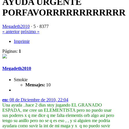
AYUDA URGENTE
PORFAVORRRRRRRRRRRR
Megadeth2010
·
5 ·
8377
« anterior
próximo »
Imprimir
Páginas:
1
Megadeth2010
Smokie
Mensajes:
10
en:
08 de Diciembre de 2010, 22:04
Una ayuda ..hace 2 dias stoy jugando EL GRANADO
ESPADA, me cree un ELEMENTISTA pero no puedo usar
sus poderes x q me dice q me falta elementis orb algo asi pero
tengo su anillo pero no se q es eso , , y si alguien me podria
ayudara como suvir la int de mi maga y x q no puedo suvir