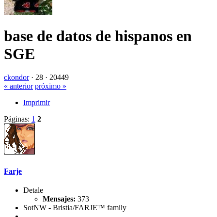
base de datos de hispanos en
SGE
ckondor
·
28 ·
20449
« anterior
próximo »
Imprimir
Páginas:
1
2
Farje
Detale
Mensajes:
373
SotNW - Bristia/FARJE™ family