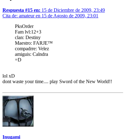
Respuesta #15 en:
15 de Diciembre de 2009, 23:49
Cita de: amateur en 15 de Agosto de 2009, 23:01
PksOrder
Fam lvl:12+3
clan: Destiny
Maestro: FARJE™
compadrre: Velez
amiguis: Calndra
=D
lol xD
dont waste your time.... play Sword of the New World!!
Inugami