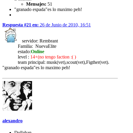
Mensajes:
51
"granado espada"es lo maximo peh!
Respuesta #21 en:
26 de Junio de 2010, 16:51
servidor: Rembrant
Familia: NuevaElite
estado:
Online
level :
14+(no tengo faction :( )
team principal: musk(vet),scout(vet),Figther(vet).
"granado espada"es lo maximo peh!
alexandro
Dullahan