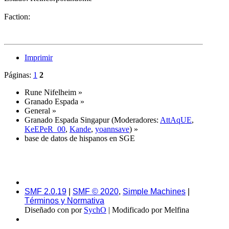
Faction:
Imprimir
Páginas:
1
2
Rune Nifelheim
»
Granado Espada
»
General
»
Granado Espada Singapur
(Moderadores:
AttAqUE
,
KeEPeR_00
,
Kande
,
yoannsave
) »
base de datos de hispanos en SGE
SMF 2.0.19
|
SMF © 2020
,
Simple Machines
|
Términos y Normativa
Diseñado con
por
SychO
| Modificado por Melfina