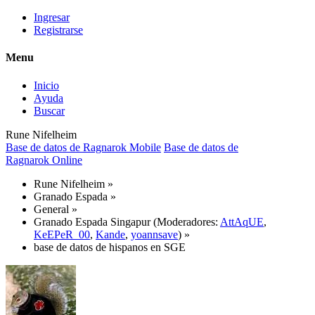
Ingresar
Registrarse
Menu
Inicio
Ayuda
Buscar
Rune Nifelheim
Base de datos de Ragnarok Mobile
Base de datos de
Ragnarok Online
Rune Nifelheim
»
Granado Espada
»
General
»
Granado Espada Singapur
(Moderadores:
AttAqUE
,
KeEPeR_00
,
Kande
,
yoannsave
) »
base de datos de hispanos en SGE