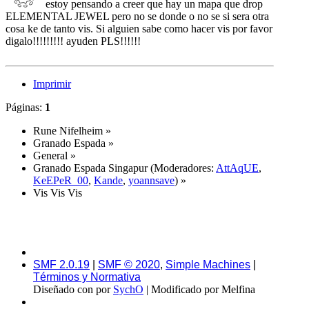
estoy pensando a creer que hay un mapa que drop
ELEMENTAL JEWEL pero no se donde o no se si sera otra
cosa ke de tanto vis. Si alguien sabe como hacer vis por favor
digalo!!!!!!!!! ayuden PLS!!!!!!
Imprimir
Páginas:
1
Rune Nifelheim
»
Granado Espada
»
General
»
Granado Espada Singapur
(Moderadores:
AttAqUE
,
KeEPeR_00
,
Kande
,
yoannsave
) »
Vis Vis Vis
SMF 2.0.19
|
SMF © 2020
,
Simple Machines
|
Términos y Normativa
Diseñado con
por
SychO
| Modificado por Melfina