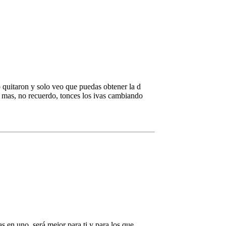
o quitaron y solo veo que puedas obtener la d
o mas, no recuerdo, tonces los ivas cambiando
 en uno, será mejor para ti y para los que