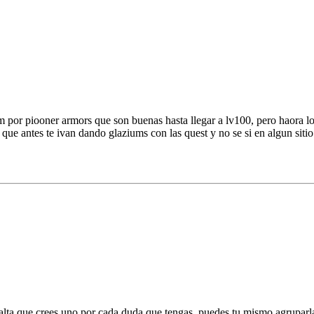
um por piooner armors que son buenas hasta llegar a lv100, pero haora l
 que antes te ivan dando glaziums con las quest y no se si en algun siti
lta que crees uno por cada duda que tengas, puedes tu mismo agruparlas