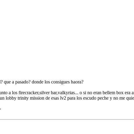
l? que a pasado? donde los consigues haora?
to a los firecracker,silver bar,valkyrias... o si no eran bellem box er
 un lobby trinity mission de esas lv2 para los escudo peche y no me qu
»