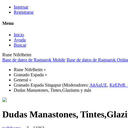
Ingresar
Registrarse
Menu
Inicio
Ayuda
Buscar
Rune Nifelheim
Base de datos de Ragnarok Mobile
Base de datos de Ragnarok Onlin
Rune Nifelheim
»
Granado Espada
»
General
»
Granado Espada Singapur
(Moderadores:
AttAqUE
,
KeEPeR_
Dudas Manastones, Tintes,Glaziums y más
Dudas Manastones, Tintes,Glaz