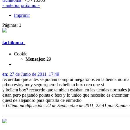
tachikoma_
·
5 ·
13363
« anterior
próximo »
Imprimir
Páginas:
1
tachikoma_
Cookie
Mensajes:
29
en:
27 de Junio de 2011, 17:49
recuerdan que antes se podian comprar megafonos en la tienda norma
pd:no estoy muy seguro,pero las bellem box creo que si
y bellem box? recuerdo que tambien estaban en las tiendas normales jun
estan pero pagando points o feso y lo unico que necesito es encontrar
quest de alejandro para quitarla de enmedio
«
Última modificación: 22 de Septiembre de 2011, 22:41 por Kande