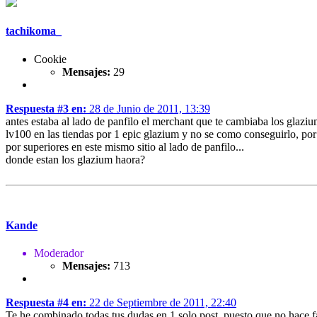
tachikoma_
Cookie
Mensajes:
29
Respuesta #3 en:
28 de Junio de 2011, 13:39
antes estaba al lado de panfilo el merchant que te cambiaba los glazi
lv100 en las tiendas por 1 epic glazium y no se como conseguirlo, por
por superiores en este mismo sitio al lado de panfilo...
donde estan los glazium haora?
Kande
Moderador
Mensajes:
713
Respuesta #4 en:
22 de Septiembre de 2011, 22:40
Te he combinado todas tus dudas en 1 solo post, puesto que no hace fa