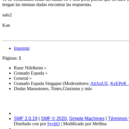
tengan las mismas dudas encontrar las respuestas.
salu2
Kan
Imprimir
Páginas:
1
Rune Nifelheim
»
Granado Espada
»
General
»
Granado Espada Singapur
(Moderadores:
AttAqUE
,
KeEPeR_
Dudas Manastones, Tintes,Glaziums y más
SMF 2.0.19
|
SMF © 2020
,
Simple Machines
|
Términos 
Diseñado con
por
SychO
| Modificado por Melfina