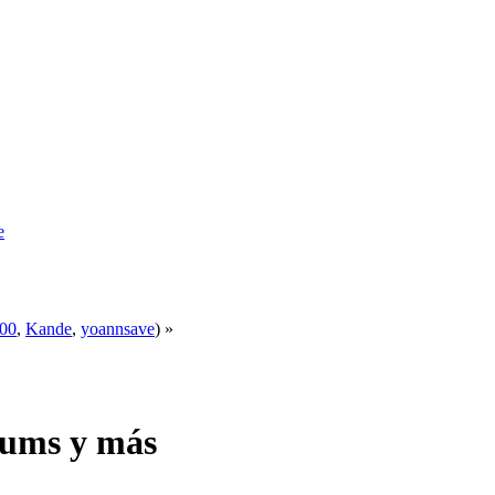
e
00
,
Kande
,
yoannsave
) »
iums y más