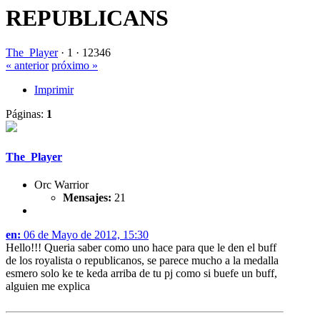
REPUBLICANS
The_Player
·
1 ·
12346
« anterior
próximo »
Imprimir
Páginas:
1
The_Player
Orc Warrior
Mensajes:
21
en:
06 de Mayo de 2012, 15:30
Hello!!! Queria saber como uno hace para que le den el buff
de los royalista o republicanos, se parece mucho a la medalla
esmero solo ke te keda arriba de tu pj como si buefe un buff,
alguien me explica