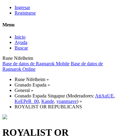
Ingresar
Registrarse
Menu
Inicio
Ayuda
Buscar
Rune Nifelheim
Base de datos de Ragnarok Mobile
Base de datos de
Ragnarok Online
Rune Nifelheim
»
Granado Espada
»
General
»
Granado Espada Singapur
(Moderadores:
AttAqUE
,
KeEPeR_00
,
Kande
,
yoannsave
) »
ROYALIST OR REPUBLICANS
ROYALIST OR