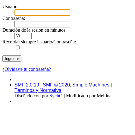
Usuario:
Contraseña:
Duración de la sesión en minutos:
Recordar siempre Usuario/Contraseña:
¿Olvidaste tu contraseña?
SMF 2.0.19
|
SMF © 2020
,
Simple Machines
|
Términos y Normativa
Diseñado con
por
SychO
| Modificado por Melfina