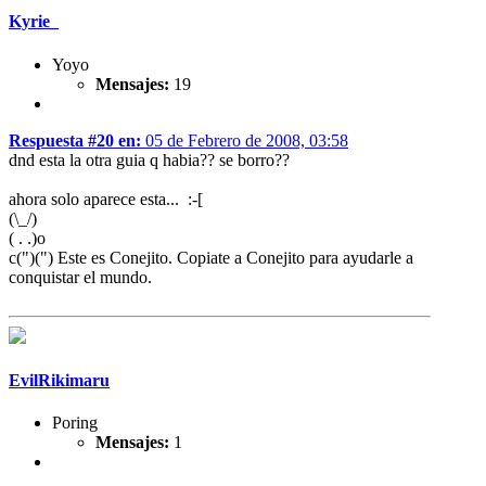
Kyrie_
Yoyo
Mensajes:
19
Respuesta #20 en:
05 de Febrero de 2008, 03:58
dnd esta la otra guia q habia?? se borro??
ahora solo aparece esta... :-[
(\_/)
( . .)o
c(")(") Este es Conejito. Copiate a Conejito para ayudarle a
conquistar el mundo.
EvilRikimaru
Poring
Mensajes:
1