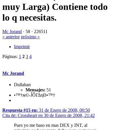
muy Larga) Contiene todo
lo q necesitas.
Mc Jorand
·
58 ·
226511
« anterior
próximo »
Imprimir
Páginas:
1
2
3
4
Mc Jorand
Dullahan
Mensajes:
51
•™†м©-ĴŐΓΔηĐ•™†
Respuesta #15 en:
31 de Enero de 2008, 00:50
Cita de: Crossheart en 30 de Enero de 2008, 21:42
Pues yo me baso en mas DEX y INT, al