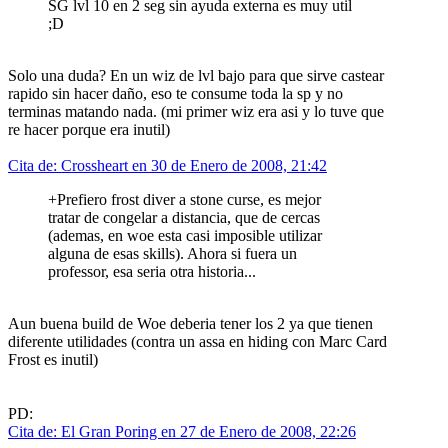
SG lvl 10 en 2 seg sin ayuda externa es muy util
;D
Solo una duda? En un wiz de lvl bajo para que sirve castear
rapido sin hacer daño, eso te consume toda la sp y no
terminas matando nada. (mi primer wiz era asi y lo tuve que
re hacer porque era inutil)
Cita de: Crossheart en 30 de Enero de 2008, 21:42
+Prefiero frost diver a stone curse, es mejor
tratar de congelar a distancia, que de cercas
(ademas, en woe esta casi imposible utilizar
alguna de esas skills). Ahora si fuera un
professor, esa seria otra historia...
Aun buena build de Woe deberia tener los 2 ya que tienen
diferente utilidades (contra un assa en hiding con Marc Card
Frost es inutil)
PD:
Cita de: El Gran Poring en 27 de Enero de 2008, 22:26