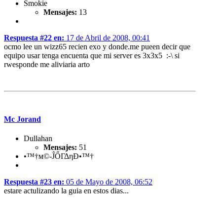
Smokie
Mensajes:
13
Respuesta #22 en:
17 de Abril de 2008, 00:41
ocmo lee un wizz65 recien exo y donde.me pueen decir que
equipo usar tenga encuenta que mi server es 3x3x5 :-\ si
rwesponde me aliviaria arto
Mc Jorand
Dullahan
Mensajes:
51
•™†м©-ĴŐΓΔηĐ•™†
Respuesta #23 en:
05 de Mayo de 2008, 06:52
estare actulizando la guia en estos dias...