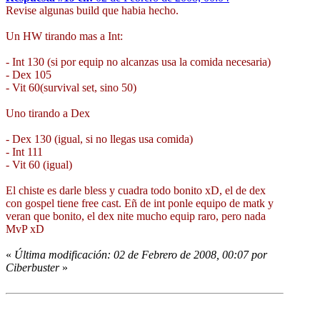
Revise algunas build que habia hecho.
Un HW tirando mas a Int:
- Int 130 (si por equip no alcanzas usa la comida necesaria)
- Dex 105
- Vit 60(survival set, sino 50)
Uno tirando a Dex
- Dex 130 (igual, si no llegas usa comida)
- Int 111
- Vit 60 (igual)
El chiste es darle bless y cuadra todo bonito xD, el de dex
con gospel tiene free cast. Eñ de int ponle equipo de matk y
veran que bonito, el dex nite mucho equip raro, pero nada
MvP xD
«
Última modificación: 02 de Febrero de 2008, 00:07 por
Ciberbuster
»