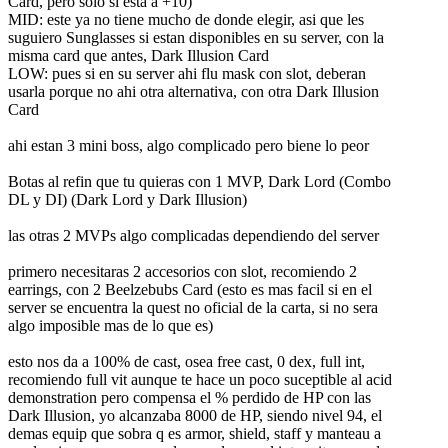
Card, pero solo si esta a +10)
MID: este ya no tiene mucho de donde elegir, asi que les
suguiero Sunglasses si estan disponibles en su server, con la
misma card que antes, Dark Illusion Card
LOW: pues si en su server ahi flu mask con slot, deberan
usarla porque no ahi otra alternativa, con otra Dark Illusion
Card
ahi estan 3 mini boss, algo complicado pero biene lo peor
Botas al refin que tu quieras con 1 MVP, Dark Lord (Combo
DL y DI) (Dark Lord y Dark Illusion)
las otras 2 MVPs algo complicadas dependiendo del server
primero necesitaras 2 accesorios con slot, recomiendo 2
earrings, con 2 Beelzebubs Card (esto es mas facil si en el
server se encuentra la quest no oficial de la carta, si no sera
algo imposible mas de lo que es)
esto nos da a 100% de cast, osea free cast, 0 dex, full int,
recomiendo full vit aunque te hace un poco suceptible al acid
demonstration pero compensa el % perdido de HP con las
Dark Illusion, yo alcanzaba 8000 de HP, siendo nivel 94, el
demas equip que sobra q es armor, shield, staff y manteau a