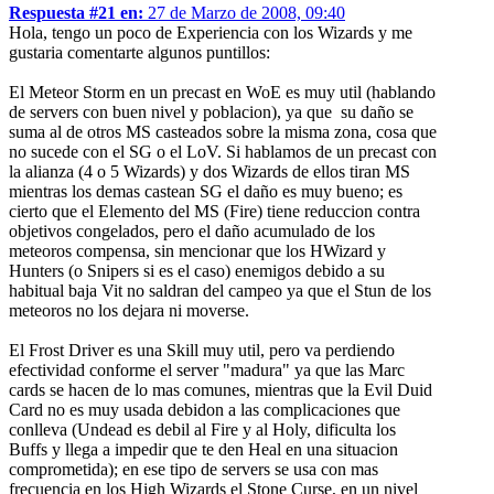
Respuesta #21 en:
27 de Marzo de 2008, 09:40
Hola, tengo un poco de Experiencia con los Wizards y me
gustaria comentarte algunos puntillos:
El Meteor Storm en un precast en WoE es muy util (hablando
de servers con buen nivel y poblacion), ya que su daño se
suma al de otros MS casteados sobre la misma zona, cosa que
no sucede con el SG o el LoV. Si hablamos de un precast con
la alianza (4 o 5 Wizards) y dos Wizards de ellos tiran MS
mientras los demas castean SG el daño es muy bueno; es
cierto que el Elemento del MS (Fire) tiene reduccion contra
objetivos congelados, pero el daño acumulado de los
meteoros compensa, sin mencionar que los HWizard y
Hunters (o Snipers si es el caso) enemigos debido a su
habitual baja Vit no saldran del campeo ya que el Stun de los
meteoros no los dejara ni moverse.
El Frost Driver es una Skill muy util, pero va perdiendo
efectividad conforme el server "madura" ya que las Marc
cards se hacen de lo mas comunes, mientras que la Evil Duid
Card no es muy usada debidon a las complicaciones que
conlleva (Undead es debil al Fire y al Holy, dificulta los
Buffs y llega a impedir que te den Heal en una situacion
comprometida); en ese tipo de servers se usa con mas
frecuencia en los High Wizards el Stone Curse, en un nivel