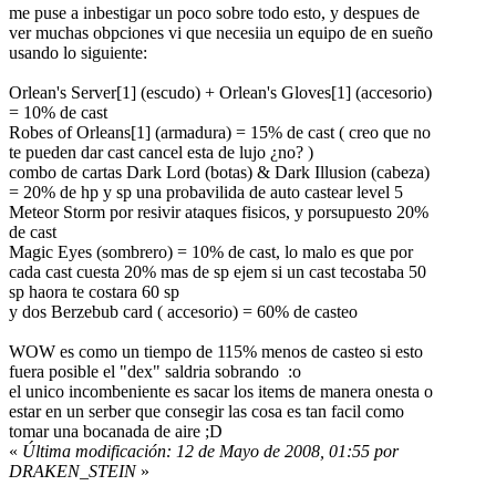
me puse a inbestigar un poco sobre todo esto, y despues de
ver muchas obpciones vi que necesiia un equipo de en sueño
usando lo siguiente:
Orlean's Server[1] (escudo) + Orlean's Gloves[1] (accesorio)
= 10% de cast
Robes of Orleans[1] (armadura) = 15% de cast ( creo que no
te pueden dar cast cancel esta de lujo ¿no? )
combo de cartas Dark Lord (botas) & Dark Illusion (cabeza)
= 20% de hp y sp una probavilida de auto castear level 5
Meteor Storm por resivir ataques fisicos, y porsupuesto 20%
de cast
Magic Eyes (sombrero) = 10% de cast, lo malo es que por
cada cast cuesta 20% mas de sp ejem si un cast tecostaba 50
sp haora te costara 60 sp
y dos Berzebub card ( accesorio) = 60% de casteo
WOW es como un tiempo de 115% menos de casteo si esto
fuera posible el "dex" saldria sobrando :o
el unico incombeniente es sacar los items de manera onesta o
estar en un serber que consegir las cosa es tan facil como
tomar una bocanada de aire ;D
«
Última modificación: 12 de Mayo de 2008, 01:55 por
DRAKEN_STEIN
»