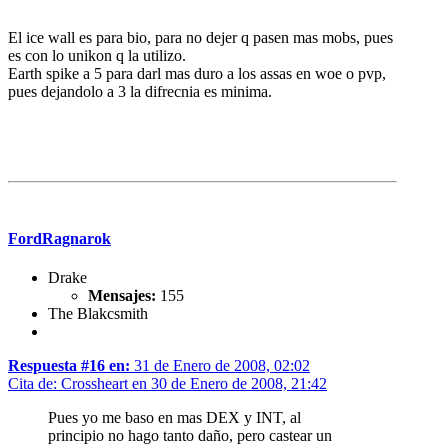
El ice wall es para bio, para no dejer q pasen mas mobs, pues
es con lo unikon q la utilizo.
Earth spike a 5 para darl mas duro a los assas en woe o pvp,
pues dejandolo a 3 la difrecnia es minima.
FordRagnarok
Drake
Mensajes:
155
The Blakcsmith
Respuesta #16 en:
31 de Enero de 2008, 02:02
Cita de: Crossheart en 30 de Enero de 2008, 21:42
Pues yo me baso en mas DEX y INT, al
principio no hago tanto daño, pero castear un