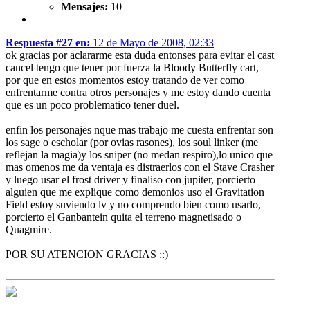
Mensajes:
10
Respuesta #27 en:
12 de Mayo de 2008, 02:33
ok gracias por aclararme esta duda entonses para evitar el cast
cancel tengo que tener por fuerza la Bloody Butterfly cart,
por que en estos momentos estoy tratando de ver como
enfrentarme contra otros personajes y me estoy dando cuenta
que es un poco problematico tener duel.
enfin los personajes nque mas trabajo me cuesta enfrentar son
los sage o escholar (por ovias rasones), los soul linker (me
reflejan la magia)y los sniper (no medan respiro),lo unico que
mas omenos me da ventaja es distraerlos con el Stave Crasher
y luego usar el frost driver y finaliso con jupiter, porcierto
alguien que me explique como demonios uso el Gravitation
Field estoy suviendo lv y no comprendo bien como usarlo,
porcierto el Ganbantein quita el terreno magnetisado o
Quagmire.
POR SU ATENCION GRACIAS ::)