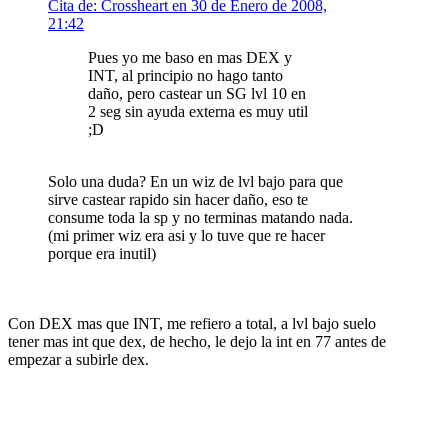
Cita de: Crossheart en 30 de Enero de 2008,
21:42
Pues yo me baso en mas DEX y
INT, al principio no hago tanto
daño, pero castear un SG lvl 10 en
2 seg sin ayuda externa es muy util
;D
Solo una duda? En un wiz de lvl bajo para que
sirve castear rapido sin hacer daño, eso te
consume toda la sp y no terminas matando nada.
(mi primer wiz era asi y lo tuve que re hacer
porque era inutil)
Con DEX mas que INT, me refiero a total, a lvl bajo suelo
tener mas int que dex, de hecho, le dejo la int en 77 antes de
empezar a subirle dex.