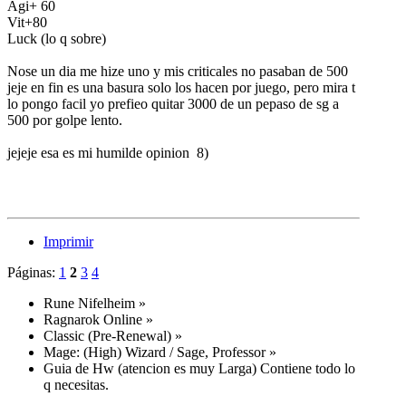
Agi+ 60
Vit+80
Luck (lo q sobre)
Nose un dia me hize uno y mis criticales no pasaban de 500
jeje en fin es una basura solo los hacen por juego, pero mira t
lo pongo facil yo prefieo quitar 3000 de un pepaso de sg a
500 por golpe lento.
jejeje esa es mi humilde opinion 8)
Imprimir
Páginas:
1
2
3
4
Rune Nifelheim
»
Ragnarok Online
»
Classic (Pre-Renewal)
»
Mage: (High) Wizard / Sage, Professor
»
Guia de Hw (atencion es muy Larga) Contiene todo lo
q necesitas.