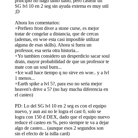
principio no hago tanto daño, pero castear un
SG lvl 10 en 2 seg sin ayuda externa es muy util
;D
Ahora los comentarios:
+Prefiero frost diver a stone curse, es mejor
tratar de congelar a distancia, que de cercas
(ademas, en woe esta casi imposible utilizar
alguna de esas skills). Ahora si fuera un
professor, esa seria otra historia...
+Yo tambien considero un desperdicio sacar soul
drain, mayor probabilidad de que un professor te
mate con un soul burn...
+Ice wall hace tiempo q no sirve en woe.. y a lvl
1 menos...
+Earth spike a lvl 5?, para eso no seria mejor
heaven's drive a 5? (no hay mucha diferencia en
el casteo)
PD: Lo del SG lvl 10 en 2 seg es con el equipo
nuevo, y aun asi no le logra el cast 0, solo se
logra con 150 d DEX, dado que el equipo nuevo
reduce el casteo en %, pero siempre te va a dejar
algo de casteo... (aunque esos 2 segundos son
sin el efecto de la isilla card)