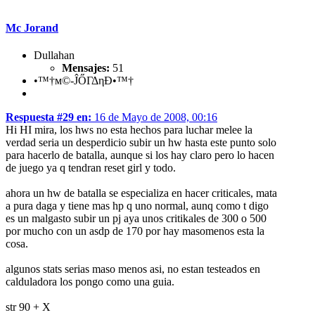
Mc Jorand
Dullahan
Mensajes:
51
•™†м©-ĴŐΓΔηĐ•™†
Respuesta #29 en:
16 de Mayo de 2008, 00:16
Hi HI mira, los hws no esta hechos para luchar melee la
verdad seria un desperdicio subir un hw hasta este punto solo
para hacerlo de batalla, aunque si los hay claro pero lo hacen
de juego ya q tendran reset girl y todo.
ahora un hw de batalla se especializa en hacer criticales, mata
a pura daga y tiene mas hp q uno normal, aunq como t digo
es un malgasto subir un pj aya unos critikales de 300 o 500
por mucho con un asdp de 170 por hay masomenos esta la
cosa.
algunos stats serias maso menos asi, no estan testeados en
calduladora los pongo como una guia.
str 90 + X