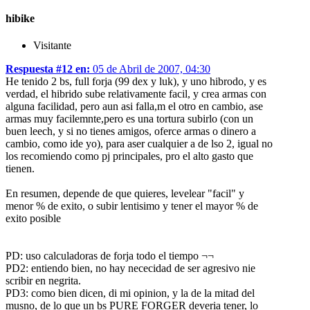
hibike
Visitante
Respuesta #12 en:
05 de Abril de 2007, 04:30
He tenido 2 bs, full forja (99 dex y luk), y uno hibrodo, y es
verdad, el hibrido sube relativamente facil, y crea armas con
alguna facilidad, pero aun asi falla,m el otro en cambio, ase
armas muy facilemnte,pero es una tortura subirlo (con un
buen leech, y si no tienes amigos, oferce armas o dinero a
cambio, como ide yo), para aser cualquier a de lso 2, igual no
los recomiendo como pj principales, pro el alto gasto que
tienen.
En resumen, depende de que quieres, levelear "facil" y
menor % de exito, o subir lentisimo y tener el mayor % de
exito posible
PD: uso calculadoras de forja todo el tiempo ¬¬
PD2: entiendo bien, no hay nececidad de ser agresivo nie
scribir en negrita.
PD3: como bien dicen, di mi opinion, y la de la mitad del
musno, de lo que un bs PURE FORGER deveria tener, lo