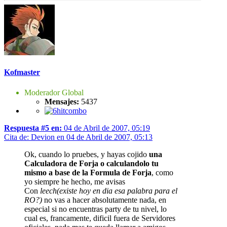
Kofmaster
Moderador Global
Mensajes:
5437
Respuesta #5 en:
04 de Abril de 2007, 05:19
Cita de: Devion en 04 de Abril de 2007, 05:13
Ok, cuando lo pruebes, y hayas cojido
una
Calculadora de Forja o calculandolo tu
mismo a base de la Formula de Forja
, como
yo siempre he hecho, me avisas
Con
leech(existe hoy en dia esa palabra para el
RO?)
no vas a hacer absolutamente nada, en
especial si no encuentras party de tu nivel, lo
cual es, francamente, dificil fuera de Servidores