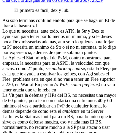
Cita de: FordRagnarok en 03 de Abril de 2007, 23:59
El primero es facil, dex y luk.
Asi solo terminas confundiendolo para que se haga un PJ de
tirar a la basura xd
Lo que tu necesitas, ante todo, es ATK, la Str y Dex te
ayudaran para tener por lo menos un minimo, y si le dieses
poca Dex missearias ademas, aun solo lo quieras para forjar,
tu PJ necesita un minimo de Str o si no ni entrenas, te lo digo
por experiencia, ademas de que te sobraran puntos
La Agi es el Stat principal de PvM, contra monstruos, para
empezar, la necesitas para tu ASPD, la velocidad con que
atacas, como 2º punto,
secundario of course
, esta la Flee, que
es la que te ayuda a esquivar los golpes, con Agi subes el
Flee, problema esta en que si no vas a tener un Flee superior
a 220, en War of Emperium
(o WoE, como prefieras)
no va a
tener gracia que te lo rebajen
La Vit para la defensa y HPs del BS, no necesitas una mayor
de 60 puntos, pero te recomendaria una entre unos 40 y 60
minimo si vas a participar en PvP de cualquier forma, lo
demas depende de como esta el
ambiente
en tu Server
La Int es la Stat mas inutil para un BS, para lo unico que te
sirve es como defensa magica, eso y nada mas El BS,
normalmente, no recurre mucho a la SP para atacar o usar
Skills, a menos que sea algo...pkt, y solo sepa usar