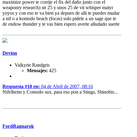
maximize power te corrije el fix del daño junto con el
weaponry research) str 25 y unos 25 de vit whisper matyr
yoyos y con eso te va bien ya depues de alli te puedes mudar
a nif o a komodo beach (focas) solo pidele a un sage que te
de endow thunder y te vas bien espero averte alludado suerte
Devion
Valkyrie Randgris
Mensajes:
425
Respuesta #10 en:
04 de Abril de 2007, 08:16
Nifelheim y Comodo sux, para eso pon a Stings, Shinobis...
FordRagnarok