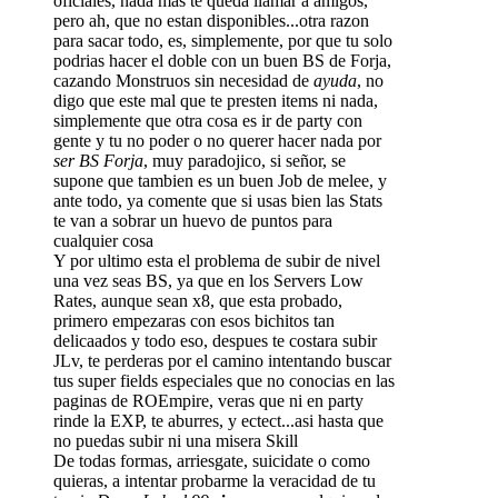
oficiales, nada mas te queda llamar a amigos,
pero ah, que no estan disponibles...otra razon
para sacar todo, es, simplemente, por que tu solo
podrias hacer el doble con un buen BS de Forja,
cazando Monstruos sin necesidad de
ayuda
, no
digo que este mal que te presten items ni nada,
simplemente que otra cosa es ir de party con
gente y tu no poder o no querer hacer nada por
ser BS Forja
, muy paradojico, si señor, se
supone que tambien es un buen Job de melee, y
ante todo, ya comente que si usas bien las Stats
te van a sobrar un huevo de puntos para
cualquier cosa
Y por ultimo esta el problema de subir de nivel
una vez seas BS, ya que en los Servers Low
Rates, aunque sean x8, que esta probado,
primero empezaras con esos bichitos tan
delicaados y todo eso, despues te costara subir
JLv, te perderas por el camino intentando buscar
tus super fields especiales que no conocias en las
paginas de ROEmpire, veras que ni en party
rinde la EXP, te aburres, y ectect...asi hasta que
no puedas subir ni una misera Skill
De todas formas, arriesgate, suicidate o como
quieras, a intentar probarme la veracidad de tu