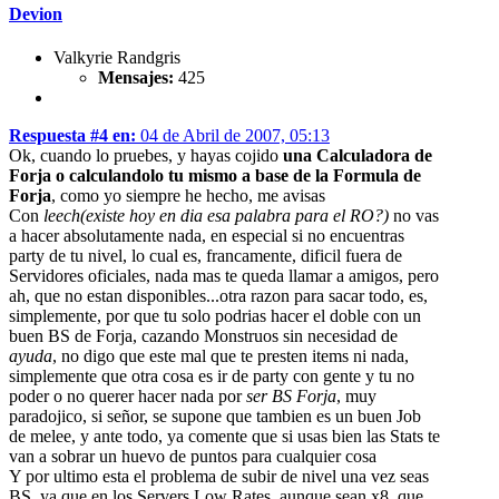
Devion
Valkyrie Randgris
Mensajes:
425
Respuesta #4 en:
04 de Abril de 2007, 05:13
Ok, cuando lo pruebes, y hayas cojido
una Calculadora de
Forja o calculandolo tu mismo a base de la Formula de
Forja
, como yo siempre he hecho, me avisas
Con
leech(existe hoy en dia esa palabra para el RO?)
no vas
a hacer absolutamente nada, en especial si no encuentras
party de tu nivel, lo cual es, francamente, dificil fuera de
Servidores oficiales, nada mas te queda llamar a amigos, pero
ah, que no estan disponibles...otra razon para sacar todo, es,
simplemente, por que tu solo podrias hacer el doble con un
buen BS de Forja, cazando Monstruos sin necesidad de
ayuda
, no digo que este mal que te presten items ni nada,
simplemente que otra cosa es ir de party con gente y tu no
poder o no querer hacer nada por
ser BS Forja
, muy
paradojico, si señor, se supone que tambien es un buen Job
de melee, y ante todo, ya comente que si usas bien las Stats te
van a sobrar un huevo de puntos para cualquier cosa
Y por ultimo esta el problema de subir de nivel una vez seas
BS, ya que en los Servers Low Rates, aunque sean x8, que