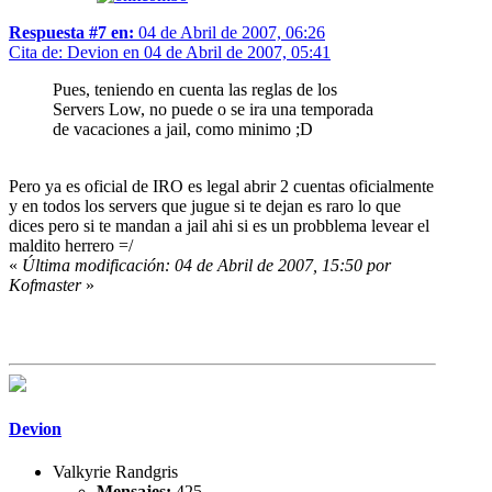
Respuesta #7 en:
04 de Abril de 2007, 06:26
Cita de: Devion en 04 de Abril de 2007, 05:41
Pues, teniendo en cuenta las reglas de los
Servers Low, no puede o se ira una temporada
de vacaciones a jail, como minimo ;D
Pero ya es oficial de IRO es legal abrir 2 cuentas oficialmente
y en todos los servers que jugue si te dejan es raro lo que
dices pero si te mandan a jail ahi si es un probblema levear el
maldito herrero =/
«
Última modificación: 04 de Abril de 2007, 15:50 por
Kofmaster
»
Devion
Valkyrie Randgris
Mensajes:
425