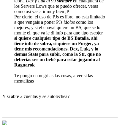
teoria
Dex y Luk al 99
siempre
en cualquiera de
los Servers Lows que te puedo ofrecer, veras
como asi vas a ir muy bien ;P
Por cierto, el uso de PJs es libre, no esta limitado
a que vengais a poner PJs
idolos
como los
mejores, y si el chaval quiere un BS, que se lo
monte el, que ya le di info para que tipo escojer,
si quiere cualquier tipo de BS Batalla, ahi
tiene info de sobra, si quiere un Forger, ya
tiene mis recomendaciones, Dex, Luk, y lo
demas Stats para subir, como la Str, que no
deberias ser un bebé para estar jugando al
Ragnarok
Te pongo en negritas las cosas, a ver si las
mentalizas
Y si abre 2 cuentas y se autolechea?