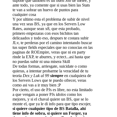
supone que tambien es un buen Job de melee, y
ante todo, ya comente que si usas bien las Stats
te van a sobrar un huevo de puntos para
cualquier cosa
Y por ultimo esta el problema de subir de nivel
una vez seas BS, ya que en los Servers Low
Rates, aunque sean x8, que esta probado,
primero empezaras con esos bichitos tan
delicaados y todo eso, despues te costara subir
JLv, te perderas por el camino intentando buscar
tus super fields especiales que no conocias en las
paginas de ROEmpire, veras que ni en party
rinde la EXP, te aburres, y ectect...asi hasta que
no puedas subir ni una misera Skill
De todas formas, arriesgate, suicidate o como
quieras, a intentar probarme la veracidad de tu
teoria
Dex y Luk al 99
siempre
en cualquiera de
los Servers Lows que te puedo ofrecer, veras
como asi vas a ir muy bien ;P
Por cierto, el uso de PJs es libre, no esta limitado
a que vengais a poner PJs
idolos
como los
mejores, y si el chaval quiere un BS, que se lo
monte el, que ya le di info para que tipo escojer,
si quiere cualquier tipo de BS Batalla, ahi
tiene info de sobra, si quiere un Forger, ya