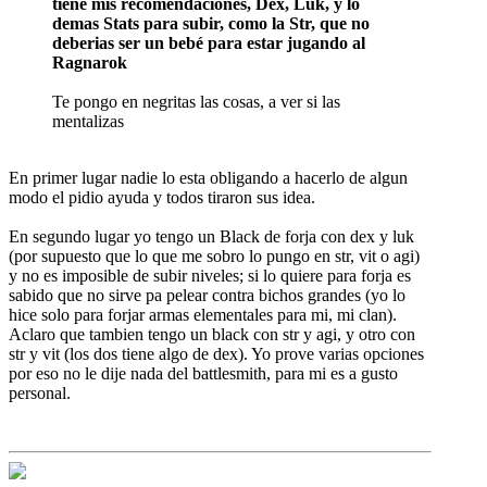
tiene mis recomendaciones, Dex, Luk, y lo
demas Stats para subir, como la Str, que no
deberias ser un bebé para estar jugando al
Ragnarok
Te pongo en negritas las cosas, a ver si las
mentalizas
En primer lugar nadie lo esta obligando a hacerlo de algun
modo el pidio ayuda y todos tiraron sus idea.
En segundo lugar yo tengo un Black de forja con dex y luk
(por supuesto que lo que me sobro lo pungo en str, vit o agi)
y no es imposible de subir niveles; si lo quiere para forja es
sabido que no sirve pa pelear contra bichos grandes (yo lo
hice solo para forjar armas elementales para mi, mi clan).
Aclaro que tambien tengo un black con str y agi, y otro con
str y vit (los dos tiene algo de dex). Yo prove varias opciones
por eso no le dije nada del battlesmith, para mi es a gusto
personal.