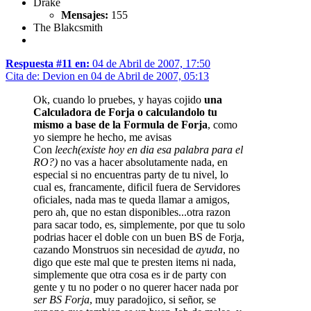
Drake
Mensajes:
155
The Blakcsmith
Respuesta #11 en:
04 de Abril de 2007, 17:50
Cita de: Devion en 04 de Abril de 2007, 05:13
Ok, cuando lo pruebes, y hayas cojido
una
Calculadora de Forja o calculandolo tu
mismo a base de la Formula de Forja
, como
yo siempre he hecho, me avisas
Con
leech(existe hoy en dia esa palabra para el
RO?)
no vas a hacer absolutamente nada, en
especial si no encuentras party de tu nivel, lo
cual es, francamente, dificil fuera de Servidores
oficiales, nada mas te queda llamar a amigos,
pero ah, que no estan disponibles...otra razon
para sacar todo, es, simplemente, por que tu solo
podrias hacer el doble con un buen BS de Forja,
cazando Monstruos sin necesidad de
ayuda
, no
digo que este mal que te presten items ni nada,
simplemente que otra cosa es ir de party con
gente y tu no poder o no querer hacer nada por
ser BS Forja
, muy paradojico, si señor, se