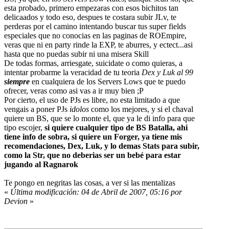
esta probado, primero empezaras con esos bichitos tan
delicaados y todo eso, despues te costara subir JLv, te
perderas por el camino intentando buscar tus super fields
especiales que no conocias en las paginas de ROEmpire,
veras que ni en party rinde la EXP, te aburres, y ectect...asi
hasta que no puedas subir ni una misera Skill
De todas formas, arriesgate, suicidate o como quieras, a
intentar probarme la veracidad de tu teoria
Dex y Luk al 99
siempre
en cualquiera de los Servers Lows que te puedo
ofrecer, veras como asi vas a ir muy bien ;P
Por cierto, el uso de PJs es libre, no esta limitado a que
vengais a poner PJs
idolos
como los mejores, y si el chaval
quiere un BS, que se lo monte el, que ya le di info para que
tipo escojer,
si quiere cualquier tipo de BS Batalla, ahi
tiene info de sobra, si quiere un Forger, ya tiene mis
recomendaciones, Dex, Luk, y lo demas Stats para subir,
como la Str, que no deberias ser un bebé para estar
jugando al Ragnarok
Te pongo en negritas las cosas, a ver si las mentalizas
«
Última modificación: 04 de Abril de 2007, 05:16 por
Devion
»