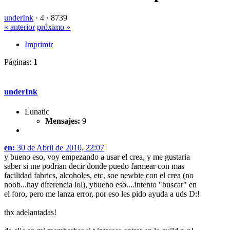
underInk
·
4 ·
8739
« anterior
próximo »
Imprimir
Páginas:
1
underInk
Lunatic
Mensajes:
9
en:
30 de Abril de 2010, 22:07
y bueno eso, voy empezando a usar el crea, y me gustaria
saber si me podrian decir donde puedo farmear con mas
facilidad fabrics, alcoholes, etc, soe newbie con el crea (no
noob...hay diferencia lol), ybueno eso....intento "buscar" en
el foro, pero me lanza error, por eso les pido ayuda a uds D:!
thx adelantadas!