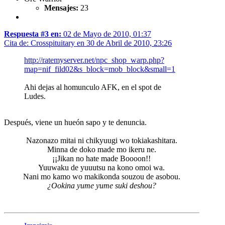
Mensajes:
23
Respuesta #3 en:
02 de Mayo de 2010, 01:37
Cita de: Crosspituitary en 30 de Abril de 2010, 23:26
http://ratemyserver.net/npc_shop_warp.php?
map=nif_fild02&s_block=mob_block&small=1
Ahi dejas al homunculo AFK, en el spot de
Ludes.
Después, viene un hueón sapo y te denuncia.
Nazonazo mitai ni chikyuugi wo tokiakashitara.
Minna de doko made mo ikeru ne.
¡¡Jikan no hate made Boooon!!
Yuuwaku de yuuutsu na kono omoi wa.
Nani mo kamo wo makikonda souzou de asobou.
¿Ookina yume yume suki deshou?