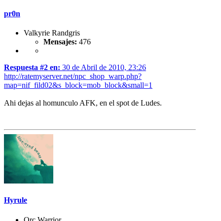
pr0n
Valkyrie Randgris
Mensajes:
476
Respuesta #2 en:
30 de Abril de 2010, 23:26
http://ratemyserver.net/npc_shop_warp.php?
map=nif_fild02&s_block=mob_block&small=1
Ahi dejas al homunculo AFK, en el spot de Ludes.
Hyrule
Orc Warrior