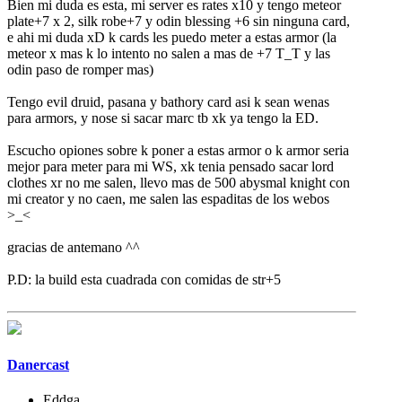
Bien mi duda es esta, mi server es rates x10 y tengo meteor
plate+7 x 2, silk robe+7 y odin blessing +6 sin ninguna card,
e ahi mi duda xD k cards les puedo meter a estas armor (la
meteor x mas k lo intento no salen a mas de +7 T_T y las
odin paso de romper mas)
Tengo evil druid, pasana y bathory card asi k sean wenas
para armors, y nose si sacar marc tb xk ya tengo la ED.
Escucho opiones sobre k poner a estas armor o k armor seria
mejor para meter para mi WS, xk tenia pensado sacar lord
clothes xr no me salen, llevo mas de 500 abysmal knight con
mi creator y no caen, me salen las espaditas de los webos
>_<
gracias de antemano ^^
P.D: la build esta cuadrada con comidas de str+5
Danercast
Eddga