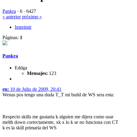
Pankra
·
6 ·
6427
« anterior
próximo »
Imprimir
Páginas:
1
Pankra
Eddga
Mensajes:
123
en:
10 de Julio de 2009, 20:41
Wenas pos tengo una duda T_T mi build de WS sera esta:
Respecto skills me gustaria k alguien me dijera como usar
melth down correctamente, xk x lo k se no funciona con CT
k es la skill primaria del WS