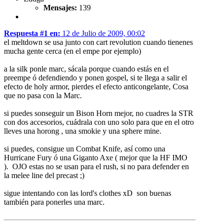
Mensajes:
139
Respuesta #1 en:
12 de Julio de 2009, 00:02
el meltdown se usa junto con cart revolution cuando tienenes
mucha gente cerca (en el empe por ejemplo)
a la silk ponle marc, sácala porque cuando estás en el
preempe ó defendiendo y ponen gospel, si te llega a salir el
efecto de holy armor, pierdes el efecto anticongelante, Cosa
que no pasa con la Marc.
si puedes sonseguir un Bison Horn mejor, no cuadres la STR
con dos accesorios, cuádrala con uno solo para que en el otro
lleves una horong , una smokie y una sphere mine.
si puedes, consigue un Combat Knife, así como una
Hurricane Fury ó una Giganto Axe ( mejor que la HF IMO
). OJO estas no se usan para el rush, si no para defender en
la melee line del precast ;)
sigue intentando con las lord's clothes xD son buenas
también para ponerles una marc.