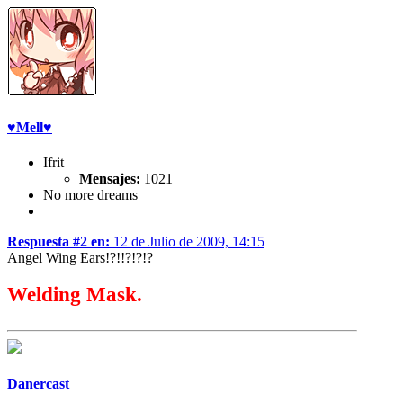
♥Mell♥
Ifrit
Mensajes:
1021
No more dreams
Respuesta #2 en:
12 de Julio de 2009, 14:15
Angel Wing Ears!?!!?!?!?
Welding Mask.
Danercast