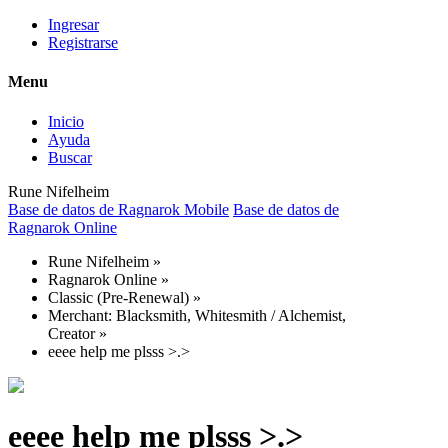
Ingresar
Registrarse
Menu
Inicio
Ayuda
Buscar
Rune Nifelheim
Base de datos de Ragnarok Mobile
Base de datos de
Ragnarok Online
Rune Nifelheim
»
Ragnarok Online
»
Classic (Pre-Renewal)
»
Merchant: Blacksmith, Whitesmith / Alchemist,
Creator
»
eeee help me plsss >.>
eeee help me plsss >.>