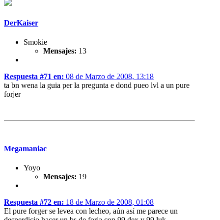
DerKaiser
Smokie
Mensajes:
13
Respuesta #71 en:
08 de Marzo de 2008, 13:18
ta bn wena la guia per la pregunta e dond pueo lvl a un pure
forjer
Megamaniac
Yoyo
Mensajes:
19
Respuesta #72 en:
18 de Marzo de 2008, 01:08
El pure forger se levea con lecheo, aún así me parece un
desperdicio hacer un bs de forja con 99 dex y 99 luk.