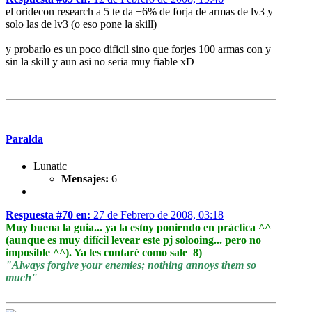
el oridecon research a 5 te da +6% de forja de armas de lv3 y
solo las de lv3 (o eso pone la skill)
y probarlo es un poco dificil sino que forjes 100 armas con y
sin la skill y aun asi no seria muy fiable xD
Paralda
Lunatic
Mensajes:
6
Respuesta #70 en:
27 de Febrero de 2008, 03:18
Muy buena la guia... ya la estoy poniendo en práctica ^^
(aunque es muy difícil levear este pj solooing... pero no
imposible ^^). Ya les contaré como sale 8)
"Always forgive your enemies; nothing annoys them so
much"