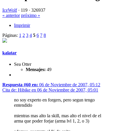
IceWolf
·
119 ·
326937
« anterior
próximo »
Imprimir
Páginas:
1
2
3
4
5
6
7
8
kalatar
Sea Otter
Mensajes:
49
Respuesta #60 en:
06 de Noviembre de 2007, 05:12
Cita de: Hibike en 06 de Noviembre de 2007, 05:01
no soy experto en forgers, pero segun tengo
entendido
mientras mas alto la skill, mas alto el nivel de el
arma que poder forjar (arma lvl 1, 2, o 3)