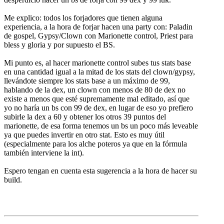
Me explico: todos los forjadores que tienen alguna
experiencia, a la hora de forjar hacen una party con: Paladin
de gospel, Gypsy/Clown con Marionette control, Priest para
bless y gloria y por supuesto el BS.
Mi punto es, al hacer marionette control subes tus stats base
en una cantidad igual a la mitad de los stats del clown/gypsy,
llevándote siempre los stats base a un máximo de 99,
hablando de la dex, un clown con menos de 80 de dex no
existe a menos que esté supremamente mal editado, así que
yo no haría un bs con 99 de dex, en lugar de eso yo prefiero
subirle la dex a 60 y obtener los otros 39 puntos del
marionette, de esa forma tenemos un bs un poco más leveable
ya que puedes invertir en otro stat. Esto es muy útil
(especialmente para los alche poteros ya que en la fórmula
también interviene la int).
Espero tengan en cuenta esta sugerencia a la hora de hacer su
build.