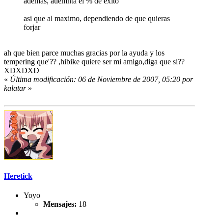
ademas, auemnta el % de exito
asi que al maximo, dependiendo de que quieras
forjar
ah que bien parce muchas gracias por la ayuda y los
tempering que'?? ,hibike quiere ser mi amigo,diga que si??
XDXDXD
«
Última modificación: 06 de Noviembre de 2007, 05:20 por
kalatar
»
Heretick
Yoyo
Mensajes:
18