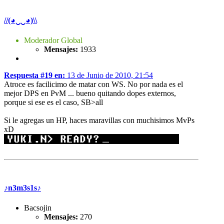
//(◕‿‿◕)\\
Moderador Global
Mensajes:
1933
Respuesta #19 en:
13 de Junio de 2010, 21:54
Atroce es facilicimo de matar con WS. No por nada es el
mejor DPS en PvM
... bueno quitando dopes externos,
porque si ese es el caso, SB>all
Si le agregas un HP, haces maravillas con muchisimos MvPs
xD
♪n3m3s1s♪
Bacsojin
Mensajes:
270