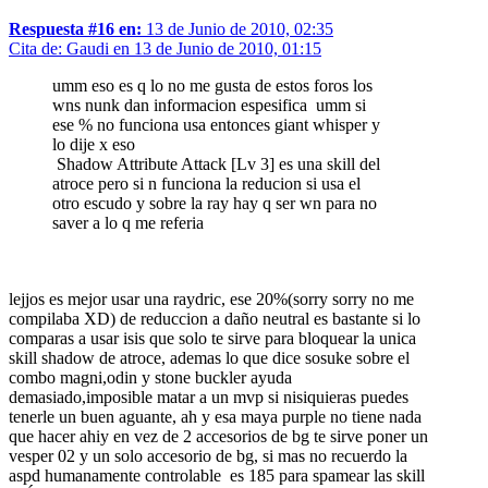
Respuesta #16 en:
13 de Junio de 2010, 02:35
Cita de: Gaudi en 13 de Junio de 2010, 01:15
umm eso es q lo no me gusta de estos foros los
wns nunk dan informacion espesifica umm si
ese % no funciona usa entonces giant whisper y
lo dije x eso
Shadow Attribute Attack [Lv 3] es una skill del
atroce pero si n funciona la reducion si usa el
otro escudo y sobre la ray hay q ser wn para no
saver a lo q me referia
lejjos es mejor usar una raydric, ese 20%(sorry sorry no me
compilaba XD) de reduccion a daño neutral es bastante si lo
comparas a usar isis que solo te sirve para bloquear la unica
skill shadow de atroce, ademas lo que dice sosuke sobre el
combo magni,odin y stone buckler ayuda
demasiado,imposible matar a un mvp si nisiquieras puedes
tenerle un buen aguante, ah y esa maya purple no tiene nada
que hacer ahiy en vez de 2 accesorios de bg te sirve poner un
vesper 02 y un solo accesorio de bg, si mas no recuerdo la
aspd humanamente controlable es 185 para spamear las skill