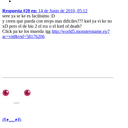
Respuesta #20 en:
14 de Junio de 2010, 05:12
seee ya se ke es facilisimo :D
y creen que pueda con mvps mas dificiles??? kiel ya vi ke no
xD pero el de bio 2 el rsx o el lord of death?
Click pa ke los muerda /gg
http://world5.monstersgame.es/?
ac=vid&vid=58176206
//(◕‿‿◕)\\