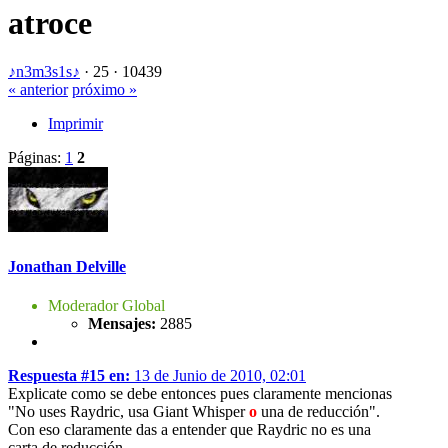
atroce
♪n3m3s1s♪
·
25 ·
10439
« anterior
próximo »
Imprimir
Páginas:
1
2
Jonathan Delville
Moderador Global
Mensajes:
2885
Respuesta #15 en:
13 de Junio de 2010, 02:01
Explicate como se debe entonces pues claramente mencionas
"No uses Raydric, usa Giant Whisper
o
una de reducción".
Con eso claramente das a entender que Raydric no es una
carta de reducción.