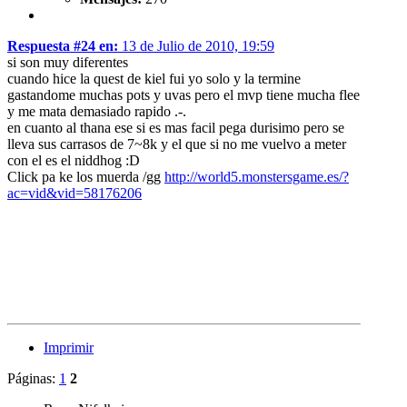
Respuesta #24 en:
13 de Julio de 2010, 19:59
si son muy diferentes
cuando hice la quest de kiel fui yo solo y la termine
gastandome muchas pots y uvas pero el mvp tiene mucha flee
y me mata demasiado rapido .-.
en cuanto al thana ese si es mas facil pega durisimo pero se
lleva sus carrasos de 7~8k y el que si no me vuelvo a meter
con el es el niddhog :D
Click pa ke los muerda /gg
http://world5.monstersgame.es/?
ac=vid&vid=58176206
Imprimir
Páginas:
1
2