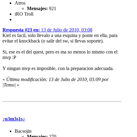
Atros
Mensajes:
921
iRO Troll
Respuesta #23 en:
13 de Julio de 2010, 03:08
Kiel es facil, solo llevalo a una esquina y ponte en ella, para
evitar el knockback (o salir del sw, si llevas soporte).
Si, ese es el del quest, pero es ma so menos lo mismo con el
mvp :P
Y ningun mvp es imposible, con la preparacion adecuada.
«
Última modificación: 13 de Julio de 2010, 03:09 por
|Temo|
»
♪n3m3s1s♪
Bacsojin
Mensajes:
270