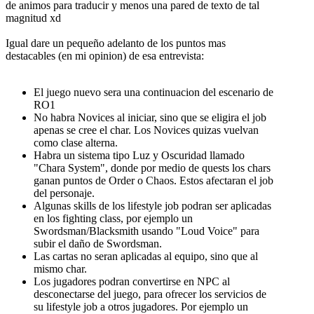
de animos para traducir y menos una pared de texto de tal
magnitud xd
Igual dare un pequeño adelanto de los puntos mas
destacables (en mi opinion) de esa entrevista:
El juego nuevo sera una continuacion del escenario de
RO1
No habra Novices al iniciar, sino que se eligira el job
apenas se cree el char. Los Novices quizas vuelvan
como clase alterna.
Habra un sistema tipo Luz y Oscuridad llamado
"Chara System", donde por medio de quests los chars
ganan puntos de Order o Chaos. Estos afectaran el job
del personaje.
Algunas skills de los lifestyle job podran ser aplicadas
en los fighting class, por ejemplo un
Swordsman/Blacksmith usando "Loud Voice" para
subir el daño de Swordsman.
Las cartas no seran aplicadas al equipo, sino que al
mismo char.
Los jugadores podran convertirse en NPC al
desconectarse del juego, para ofrecer los servicios de
su lifestyle job a otros jugadores. Por ejemplo un