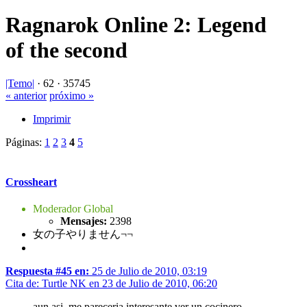
Ragnarok Online 2: Legend
of the second
|Temo|
·
62 ·
35745
« anterior
próximo »
Imprimir
Páginas:
1
2
3
4
5
Crossheart
Moderador Global
Mensajes:
2398
女の子やりません¬¬
Respuesta #45 en:
25 de Julio de 2010, 03:19
Cita de: Turtle NK en 23 de Julio de 2010, 06:20
aun asi, me pareceria interesante ver un cocinero