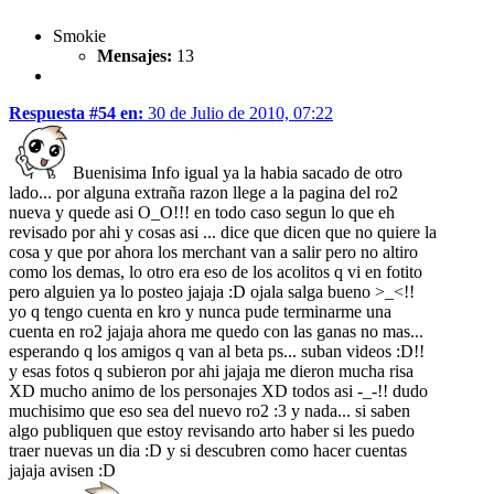
Smokie
Mensajes:
13
Respuesta #54 en:
30 de Julio de 2010, 07:22
Buenisima Info igual ya la habia sacado de otro
lado... por alguna extraña razon llege a la pagina del ro2
nueva y quede asi O_O!!! en todo caso segun lo que eh
revisado por ahi y cosas asi ... dice que dicen que no quiere la
cosa y que por ahora los merchant van a salir pero no altiro
como los demas, lo otro era eso de los acolitos q vi en fotito
pero alguien ya lo posteo jajaja :D ojala salga bueno >_<!!
yo q tengo cuenta en kro y nunca pude terminarme una
cuenta en ro2 jajaja ahora me quedo con las ganas no mas...
esperando q los amigos q van al beta ps... suban videos :D!!
y esas fotos q subieron por ahi jajaja me dieron mucha risa
XD mucho animo de los personajes XD todos asi -_-!! dudo
muchisimo que eso sea del nuevo ro2 :3 y nada... si saben
algo publiquen que estoy revisando arto haber si les puedo
traer nuevas un dia :D y si descubren como hacer cuentas
jajaja avisen :D