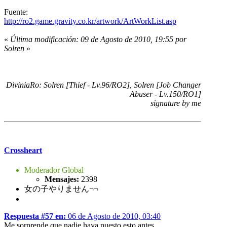
Fuente:
http://ro2.game.gravity.co.kr/artwork/ArtWorkList.asp
«
Última modificación: 09 de Agosto de 2010, 19:55 por
Solren
»
DiviniaRo: Solren [Thief - Lv.96/RO2], Solren [Job Changer
Abuser - Lv.150/RO1]
signature by me
Crossheart
Moderador Global
Mensajes:
2398
女の子やりません¬¬
Respuesta #57 en:
06 de Agosto de 2010, 03:40
Me sorprende que nadie haya puesto esto antes...