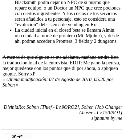
Blacksmith podra dejar un NPC de si mismo que
repare equipo, o un Doctor un NPC que cree pociones
con ciertos ingredientes. Y los costos de los servicios
seran añadidos a tu personaje, esto se considera una
"evolucion" del sistema de vending en Ro.
La ciudad inicial en el closed beta se llamara Almin,
una ciudad al norte de prontera (Mt. Mjolnir), y desde
ahi podran acceder a Prontera, 3 fields y 2 dungeons.
A menos de que alguien se me adelante, mañana tendre lista
la traduccion total de la entrevista.
EDIT: Me gano la pereza,
mejor quedense con los puntos que di por ahora, o apliquen
google. Sorry xP
«
Última modificación: 07 de Agosto de 2010, 05:20 por
Solren
»
DiviniaRo: Solren [Thief - Lv.96/RO2], Solren [Job Changer
Abuser - Lv.150/RO1]
signature by me