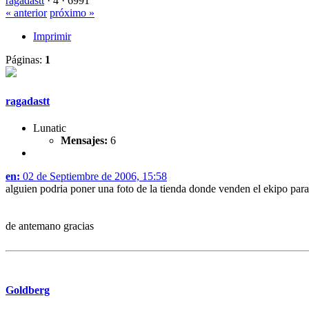
ragadastt
·
4 ·
6991
« anterior
próximo »
Imprimir
Páginas:
1
ragadastt
Lunatic
Mensajes:
6
en:
02 de Septiembre de 2006, 15:58
alguien podria poner una foto de la tienda donde venden el ekipo par
de antemano gracias
Goldberg