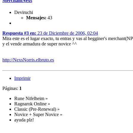
MerchantNexs
Deviruchi
Mensajes:
43
Respuesta #3 en:
23 de Diciembre de 2006, 02:04
Mira este es el lugar exacto, tu entras y vas al begginer's merchant(N
y el vende armadura de super novice ^^
http://NexsNorris.elbruto.es
Imprimir
Páginas:
1
Rune Nifelheim
»
Ragnarok Online
»
Classic (Pre-Renewal)
»
Novice + Super Novice
»
ayuda plz!