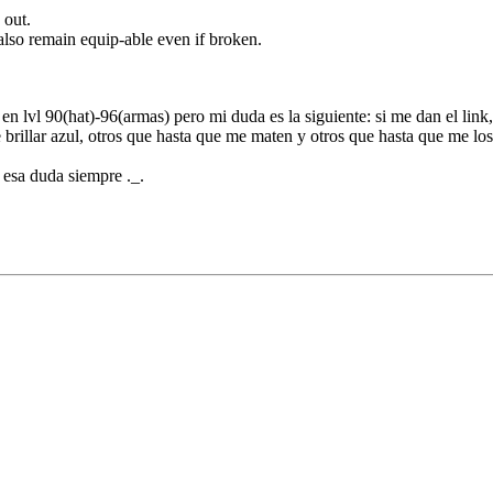
 out.
lso remain equip-able even if broken.
en lvl 90(hat)-96(armas) pero mi duda es la siguiente: si me dan el lin
brillar azul, otros que hasta que me maten y otros que hasta que me lo
 esa duda siempre ._.