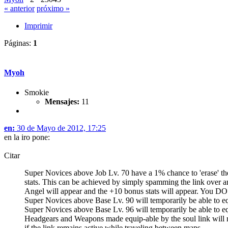
« anterior
próximo »
Imprimir
Páginas:
1
Myoh
Smokie
Mensajes:
11
en:
30 de Mayo de 2012, 17:25
en la iro pone:
Citar
Super Novices above Job Lv. 70 have a 1% chance to 'erase' th
stats. This can be achieved by simply spamming the link over an
Angel will appear and the +10 bonus stats will appear. You D
Super Novices above Base Lv. 90 will temporarily be able to 
Super Novices above Base Lv. 96 will temporarily be able to e
Headgears and Weapons made equip-able by the soul link will 
if the link remains active while traveling between maps.