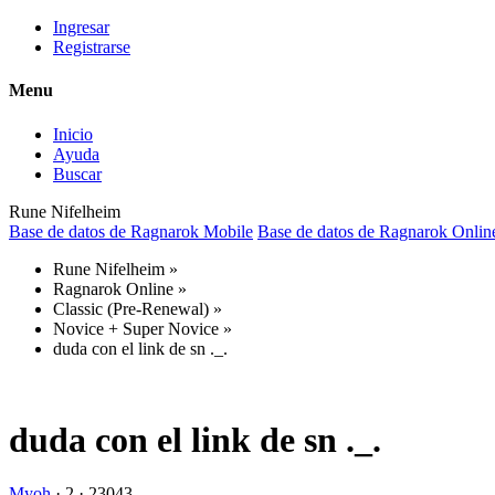
Ingresar
Registrarse
Menu
Inicio
Ayuda
Buscar
Rune Nifelheim
Base de datos de Ragnarok Mobile
Base de datos de Ragnarok Onlin
Rune Nifelheim
»
Ragnarok Online
»
Classic (Pre-Renewal)
»
Novice + Super Novice
»
duda con el link de sn ._.
duda con el link de sn ._.
Myoh
·
2 ·
23043