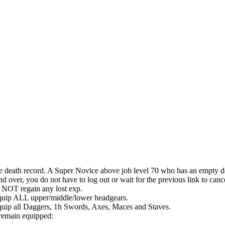
e death record. A Super Novice above job level 70 who has an empty de
d over, you do not have to log out or wait for the previous link to ca
O NOT regain any lost exp.
equip ALL upper/middle/lower headgears.
quip all Daggers, 1h Swords, Axes, Maces and Staves.
remain equipped: