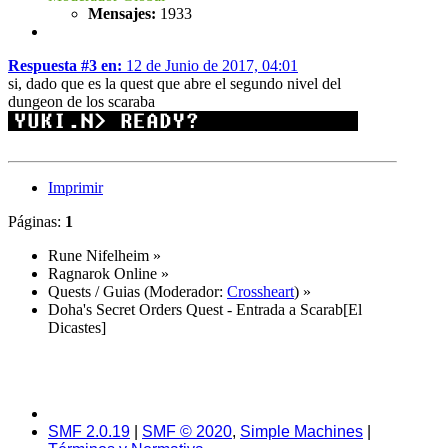
Mensajes:
1933
Respuesta #3 en:
12 de Junio de 2017, 04:01
si, dado que es la quest que abre el segundo nivel del
dungeon de los scaraba
Imprimir
Páginas:
1
Rune Nifelheim
»
Ragnarok Online
»
Quests / Guias
(Moderador:
Crossheart
) »
Doha's Secret Orders Quest - Entrada a Scarab[El
Dicastes]
SMF 2.0.19
|
SMF © 2020
,
Simple Machines
|