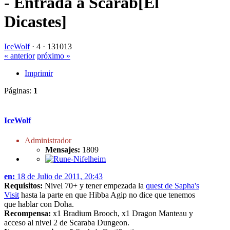
- Entrada a Scarab[El
Dicastes]
IceWolf
·
4 ·
131013
« anterior
próximo »
Imprimir
Páginas:
1
IceWolf
Administrador
Mensajes:
1809
en:
18 de Julio de 2011, 20:43
Requisitos:
Nivel 70+ y tener empezada la
quest de Sapha's
Visit
hasta la parte en que Hibba Agip no dice que tenemos
que hablar con Doha.
Recompensa:
x1 Bradium Brooch, x1 Dragon Manteau y
acceso al nivel 2 de Scaraba Dungeon.