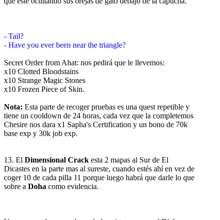
que este ocultando sus orejas de gato debajo de la capucha.
- Tail?
- Have you ever been near the triangle?
Secret Order from Ahat: nos pedirá que le llevemos:
x10 Clotted Bloodstains
x10 Strange Magic Stones
x10 Frozen Piece of Skin.
Nota:
Esta parte de recoger pruebas es una quest repetible y
tiene un cooldown de 24 horas, cada vez que la completemos
Chesire nos dara x1 Sapha's Certification y un bono de 70k
base exp y 30k job exp.
13. El
Dimensional Crack
esta 2 mapas al Sur de El
Dicastes en la parte mas al sureste, cuando estés ahí en vez de
coger 10 de cada pilla 11 porque luego habrá que darle lo que
sobre a
Doha
como evidencia.