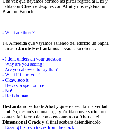
Una vez que hayamos borrado las pistas regresa al Diel y
habla con
Chesire
, despues con
Ahat
y nos regalara un
Bradium Brooch.
- What are those?
14. A medida que vayamos saliendo del edificio un Sapha
llamado
Jarute HesLanta
nos llevara a su oficina.
- I dont understan your question
- Why are you asking?
- Are you allowed to say that?
- What if i hurt you?
- Okay, stop it
- He cast a spell on me
- No!
- He is human
HesLanta
no se fia de
Ahat
y quiere descubrir la verdad
también, después de una larga y tórrida conversación nos
contara la historia de como encontraron a
Ahat
en el
Dimensional Crack
y al final acabara defendiéndolo.
- Erasing his own traces from the crack!