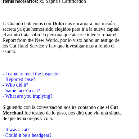
Items necesarios:
x5 Sapha's Certification
1. Cuando hablemos con
Doha
nos encargara una misión
secreta ya que hemos sido elegidos para ir a la nueva capital,
el asunto trata sobre la persona que ataco e intento robar el
Report from the New World, por lo visto hubo un testigo de
los Cat Hand Service y hay que investigar mas a fondo el
asunto.
- I came to meet the inspector
- Reported case?
- Who did it?
- Same race? a cat?
- What are you implying?
Siguiendo con la conversación nos ira contando que el
Cat
Merchant
fue testigo de lo paso, nos dirá que vio una silueta
de que tenia orejas y cola.
- It was a cat?
- Could it be a headgear?