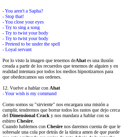
- You aren't a Sapha?
- Stop that!
- You close your eyes
- Try to sing a song
- Try to twist your body
- Try to twist your body
- Pretend to be under the spell
- Loyal servant
Por lo visto la imagen que tenemos de
Ahat
es una ilusión
creada a partir de los recuerdos que tenemos de alguien y en
realidad intentara por todos los medios hipnotizarnos para
que obedezcamos sus ordenes.
12. Vuelve a hablar con
Ahat
- Your wish is my command
Como somos su "sirviente" nos encargara una misión a
cumplir, tendremos que borrar todos los rastos que dejo cerca
del
Dimensional Crack
y nos mandara a hablar con su
esbirro
Chesire
.
Cuando hablemos con
Chesire
nos daremos cuenta de que le
sobresale una cola por detrás de la túnica amen de que puede