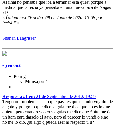
Al final no pensaba que iba a terminar esta quest porque a
medida que la hacia ya pensaba en una nueva raza de Nagas
xD
«
Última modificación: 09 de Junio de 2020, 15:58 por
IceWolf
»
Shanan Langrisser
elyemon2
Poring
Mensajes:
1
Respuesta #1 en:
21 de Septiembre de 2012, 19:59
Tengo un problemita.... lo que pasa es que cuando voy donde
el gato y pongo lo que dice la guia me dice que no es lo que
quiere, pero cuando veo otras guias me dice que Shire me da
un item para darselo al gato, pero al parecer lo vendi o sino
no me lo dio, ¿ai algo q pueda aser al respecto u.u?