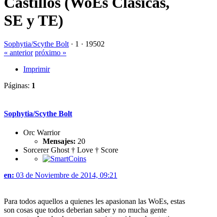
Castillos (WoEs Clásicas,
SE y TE)
Sophytia/Scythe Bolt
·
1 ·
19502
« anterior
próximo »
Imprimir
Páginas:
1
Sophytia/Scythe Bolt
Orc Warrior
Mensajes:
20
Sorcerer Ghost † Love † Score
en:
03 de Noviembre de 2014, 09:21
Para todos aquellos a quienes les apasionan las WoEs, estas
son cosas que todos deberian saber y no mucha gente