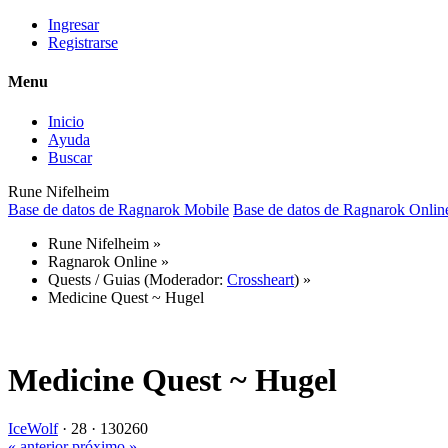
Ingresar
Registrarse
Menu
Inicio
Ayuda
Buscar
Rune Nifelheim
Base de datos de Ragnarok Mobile
Base de datos de Ragnarok Onlin
Rune Nifelheim
»
Ragnarok Online
»
Quests / Guias
(Moderador:
Crossheart
) »
Medicine Quest ~ Hugel
Medicine Quest ~ Hugel
IceWolf
·
28 ·
130260
« anterior
próximo »