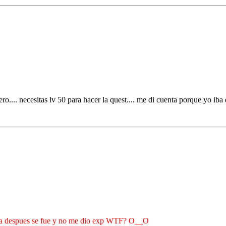
ro.... necesitas lv 50 para hacer la quest.... me di cuenta porque yo iba
a bla despues se fue y no me dio exp WTF? O__O