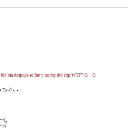
bla bla bla despues se fue y no me dio exp WTF? O__O
la Exp? -_-