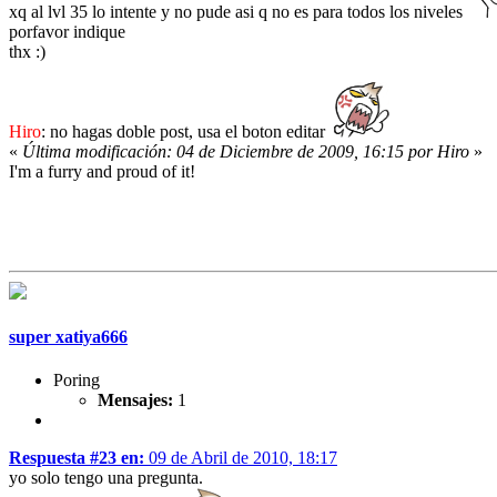
xq al lvl 35 lo intente y no pude asi q no es para todos los niveles
porfavor indique
thx :)
Hiro
: no hagas doble post, usa el boton editar
«
Última modificación: 04 de Diciembre de 2009, 16:15 por Hiro
»
I'm a furry and proud of it!
super xatiya666
Poring
Mensajes:
1
Respuesta #23 en:
09 de Abril de 2010, 18:17
yo solo tengo una pregunta.