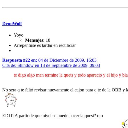
DemiWolf
Yoyo
Mensajes:
18
Arrepentirse es tardar en rectificiar
Respuesta #22 en:
04 de Diciembre de 2009, 16:03
Cita de: Shindow en 13 de Septiembre de 2009, 09:03
te digo algo man termine la quets y todo aparecio y el hijo y 
No sera q te faltó revisar nuevamente el cajon para q te de la OBB y 
EDIT: A partir de que nivel se puede hacer la quest? o.o