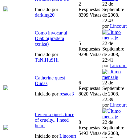
2
22 de
Iniciado por
Respuestas
Septiembre
darking20
8399 Vistas
de 2008,
22:43
por
Lincourt
Como invocar al
Diablo(pradera
5
22 de
ceniza)
Respuestas
Septiembre
Iniciado por
9296 Vistas
de 2008,
TaNiHuSHi
22:41
por
Lincourt
Catherine quest
6
22 de
Dudas
Respuestas
Septiembre
Iniciado por
resaca3
8020 Vistas
de 2008,
22:39
por
Lincourt
Invierno quest: trace
of cruelty,. I need
8
22 de
help!
Respuestas
Septiembre
5493 Vistas
de 2008,
Iniciado por
Lincourt