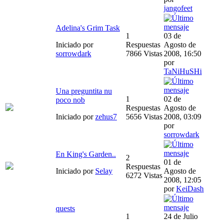
jangofeet
Adelina's Grim Task
1
03 de
Iniciado por
Respuestas
Agosto de
sorrowdark
7866 Vistas
2008, 16:50
por
TaNiHuSHi
Una preguntita nu
1
02 de
poco nob
Respuestas
Agosto de
Iniciado por
zehus7
5656 Vistas
2008, 03:09
por
sorrowdark
En King's Garden..
2
01 de
Respuestas
Iniciado por
Selay
Agosto de
6272 Vistas
2008, 12:05
por
KeiDash
quests
1
24 de Julio