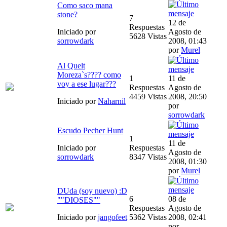
Como saco mana
stone?
7
12 de
Respuestas
Iniciado por
Agosto de
5628 Vistas
sorrowdark
2008, 01:43
por
Murel
Al Quelt
Moreza`s???? como
1
11 de
voy a ese lugar???
Respuestas
Agosto de
4459 Vistas
2008, 20:50
Iniciado por
Naharnil
por
sorrowdark
Escudo Pecher Hunt
1
11 de
Iniciado por
Respuestas
Agosto de
sorrowdark
8347 Vistas
2008, 01:30
por
Murel
DUda (soy nuevo) :D
6
08 de
""DIOSES""
Respuestas
Agosto de
Iniciado por
jangofeet
5362 Vistas
2008, 02:41
por