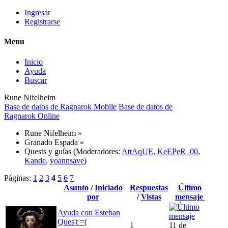
Ingresar
Registrarse
Menu
Inicio
Ayuda
Buscar
Rune Nifelheim
Base de datos de Ragnarok Mobile
Base de datos de
Ragnarok Online
Rune Nifelheim
»
Granado Espada
»
Quests y guías
(Moderadores:
AttAqUE
,
KeEPeR_00
,
Kande
,
yoannsave
)
Páginas:
1
2
3
4
5
6
7
Asunto
/
Iniciado
Respuestas
Último
por
/
Vistas
mensaje
Ayuda con Esteban
Ques't =(
1
11 de