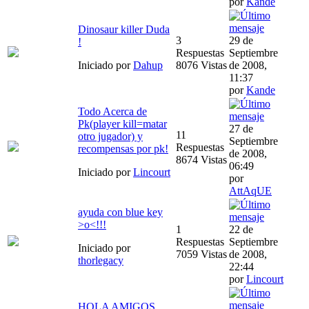
por
Kande
Dinosaur killer Duda
3
29 de
!
Respuestas
Septiembre
Iniciado por
Dahup
8076 Vistas
de 2008,
11:37
por
Kande
Todo Acerca de
Pk(player kill=matar
27 de
11
otro jugador) y
Septiembre
Respuestas
recompensas por pk!
de 2008,
8674 Vistas
06:49
Iniciado por
Lincourt
por
AttAqUE
ayuda con blue key
>o<!!!
1
22 de
Respuestas
Septiembre
Iniciado por
7059 Vistas
de 2008,
thorlegacy
22:44
por
Lincourt
HOLA AMIGOS