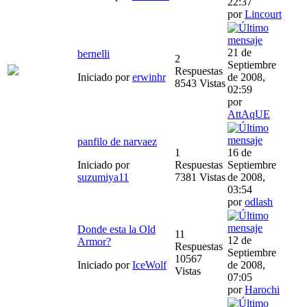
22:37
por
Lincourt
21 de
bernelli
2
Septiembre
Respuestas
Iniciado por
erwinhr
de 2008,
8543 Vistas
02:59
por
AttAqUE
panfilo de narvaez
1
16 de
Iniciado por
Respuestas
Septiembre
suzumiya11
7381 Vistas
de 2008,
03:54
por
odlash
Donde esta la Old
11
12 de
Armor?
Respuestas
Septiembre
10567
Iniciado por
IceWolf
de 2008,
Vistas
07:05
por
Harochi