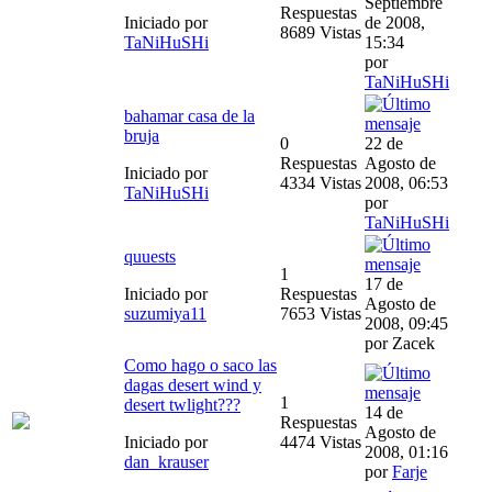
Septiembre
Respuestas
Iniciado por
de 2008,
8689 Vistas
TaNiHuSHi
15:34
por
TaNiHuSHi
bahamar casa de la
bruja
0
22 de
Respuestas
Agosto de
Iniciado por
4334 Vistas
2008, 06:53
TaNiHuSHi
por
TaNiHuSHi
quuests
1
17 de
Iniciado por
Respuestas
Agosto de
suzumiya11
7653 Vistas
2008, 09:45
por Zacek
Como hago o saco las
dagas desert wind y
1
desert twlight???
14 de
Respuestas
Agosto de
Iniciado por
4474 Vistas
2008, 01:16
dan_krauser
por
Farje