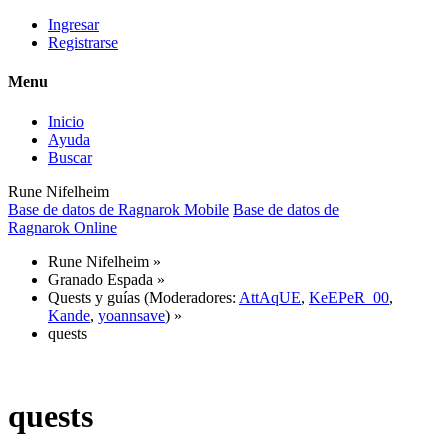
Ingresar
Registrarse
Menu
Inicio
Ayuda
Buscar
Rune Nifelheim
Base de datos de Ragnarok Mobile
Base de datos de
Ragnarok Online
Rune Nifelheim
»
Granado Espada
»
Quests y guías
(Moderadores:
AttAqUE
,
KeEPeR_00
,
Kande
,
yoannsave
) »
quests
quests