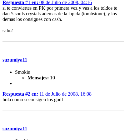
Respuesta #1 en:
08 de Julio de 2008, 04:16
si te conviertes en PK por primera vez y vas a los toldos te
dan 5 souls crystals ademas de la lapida (tombstone), y los
demas los consigues con cash.
salu2
suzumiya11
Smokie
Mensajes:
10
Respuesta #2 en:
11 de Julio de 2008, 16:08
hola como seconsigen los godl
suzumiya11