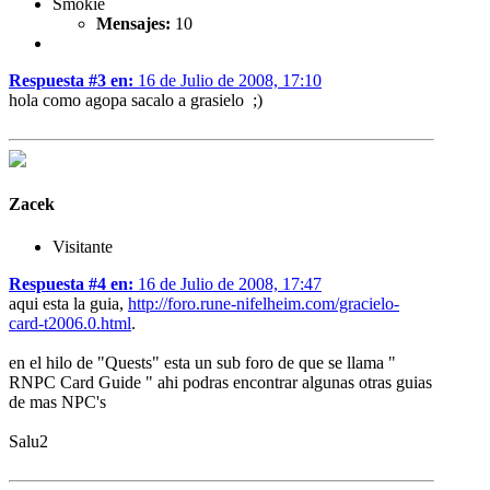
Smokie
Mensajes:
10
Respuesta #3 en:
16 de Julio de 2008, 17:10
hola como agopa sacalo a grasielo ;)
Zacek
Visitante
Respuesta #4 en:
16 de Julio de 2008, 17:47
aqui esta la guia,
http://foro.rune-nifelheim.com/gracielo-
card-t2006.0.html
.
en el hilo de "Quests" esta un sub foro de que se llama "
RNPC Card Guide " ahi podras encontrar algunas otras guias
de mas NPC's
Salu2