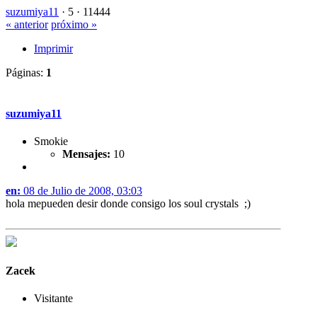
suzumiya11
·
5 ·
11444
« anterior
próximo »
Imprimir
Páginas:
1
suzumiya11
Smokie
Mensajes:
10
en:
08 de Julio de 2008, 03:03
hola mepueden desir donde consigo los soul crystals ;)
Zacek
Visitante