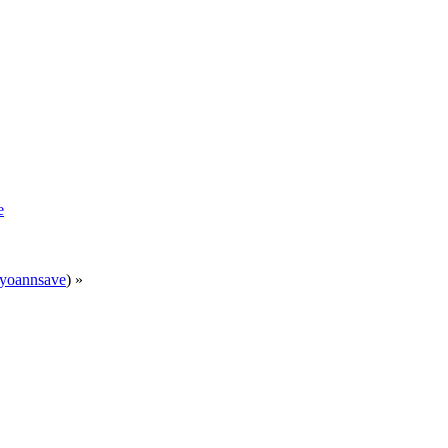
e
yoannsave
) »