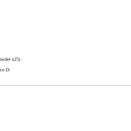
owder x25)
oco D: