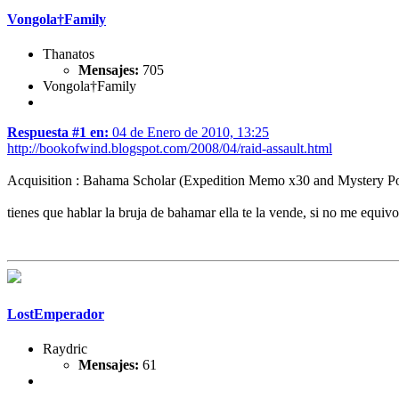
Vongola†Family
Thanatos
Mensajes:
705
Vongola†Family
Respuesta #1 en:
04 de Enero de 2010, 13:25
http://bookofwind.blogspot.com/2008/04/raid-assault.html
Acquisition : Bahama Scholar (Expedition Memo x30 and Mystery P
tienes que hablar la bruja de bahamar ella te la vende, si no me equiv
LostEmperador
Raydric
Mensajes:
61