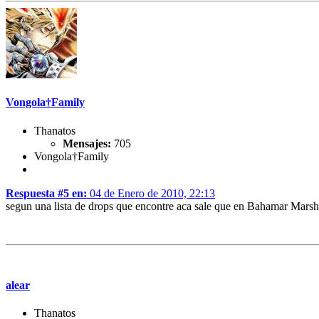
Vongola†Family
Thanatos
Mensajes:
705
Vongola†Family
Respuesta #5 en:
04 de Enero de 2010, 22:13
segun una lista de drops que encontre aca sale que en Bahamar Marsh
alear
Thanatos