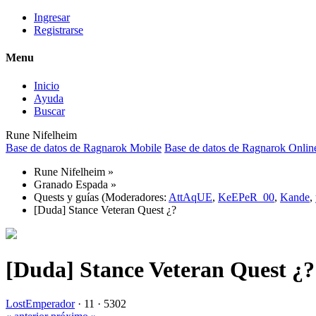
Ingresar
Registrarse
Menu
Inicio
Ayuda
Buscar
Rune Nifelheim
Base de datos de Ragnarok Mobile
Base de datos de Ragnarok Onlin
Rune Nifelheim
»
Granado Espada
»
Quests y guías
(Moderadores:
AttAqUE
,
KeEPeR_00
,
Kande
,
[Duda] Stance Veteran Quest ¿?
[Duda] Stance Veteran Quest ¿?
LostEmperador
·
11 ·
5302