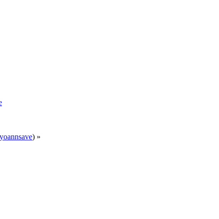
e
yoannsave
) »