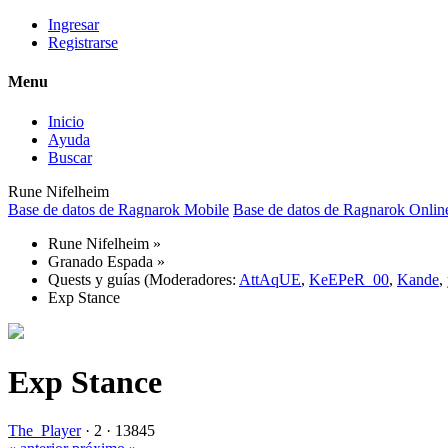
Ingresar
Registrarse
Menu
Inicio
Ayuda
Buscar
Rune Nifelheim
Base de datos de Ragnarok Mobile
Base de datos de Ragnarok Onlin
Rune Nifelheim
»
Granado Espada
»
Quests y guías
(Moderadores:
AttAqUE
,
KeEPeR_00
,
Kande
,
Exp Stance
Exp Stance
The_Player
·
2 ·
13845