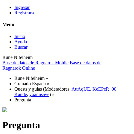
Ingresar
Registrarse
Menu
Inicio
Ayuda
Buscar
Rune Nifelheim
Base de datos de Ragnarok Mobile
Base de datos de
Ragnarok Online
Rune Nifelheim
»
Granado Espada
»
Quests y guías
(Moderadores:
AttAqUE
,
KeEPeR_00
,
Kande
,
yoannsave
) »
Pregunta
Pregunta