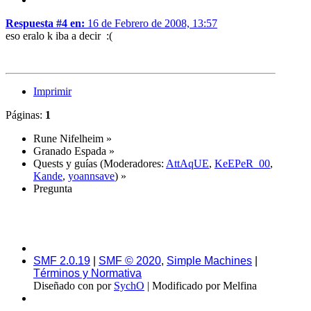
Respuesta #4 en:
16 de Febrero de 2008, 13:57
eso eralo k iba a decir :(
Imprimir
Páginas:
1
Rune Nifelheim
»
Granado Espada
»
Quests y guías
(Moderadores:
AttAqUE
,
KeEPeR_00
,
Kande
,
yoannsave
) »
Pregunta
SMF 2.0.19
|
SMF © 2020
,
Simple Machines
|
Términos y Normativa
Diseñado con
por
SychO
| Modificado por Melfina