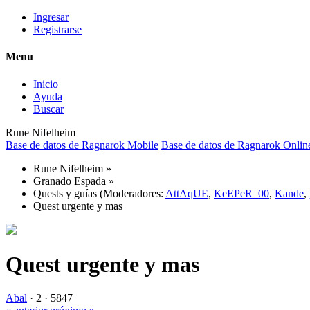
Ingresar
Registrarse
Menu
Inicio
Ayuda
Buscar
Rune Nifelheim
Base de datos de Ragnarok Mobile
Base de datos de Ragnarok Onlin
Rune Nifelheim
»
Granado Espada
»
Quests y guías
(Moderadores:
AttAqUE
,
KeEPeR_00
,
Kande
,
Quest urgente y mas
Quest urgente y mas
Abal
·
2 ·
5847