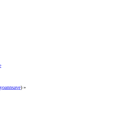
e
yoannsave
) »