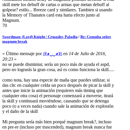
skill mete los debuff de cartas o armas que metan debuff al
golpear? estilo... Breeze card y similares. Tambien si usando
la Memory of Thanatos card esta haria efecto junto al
Magnum.
70
Swordman: (Lord) Knight / Crusader, Paladin
/
Re: Consulta sobre
magnum break
« Último mensaje por
//(◕‿‿◕)\\
en
14 de Julio de 2016,
20:23
»
no se puede disminiur, sería un poco más de ayuda el aspd,
pero no lograrás la gran cosa, así es como funciona la skill.....
como nota, hay una especie de maña que puedes utilizar, si
das clic en cualquier celda un poco después de picar la skill y
antes que inicie la animación (requieres más timing que
cualquier otra cosa) el personaje comenzará a moverse, tirará
la skill y continuará moviéndose, causando que se detenga
poco (o a veces nada) cuando sale la animación de explosión
y el daño de la skill
Mi pregunta sería más bien porqué magnum break?, incluso
en pre-re (incluso pre trascended), magnum break nunca fue