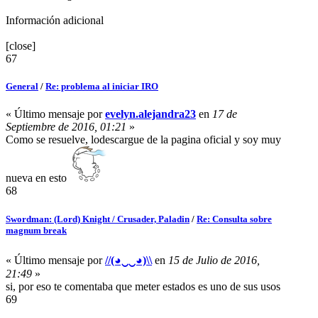
Información adicional
[close]
67
General
/
Re: problema al iniciar IRO
« Último mensaje por
evelyn.alejandra23
en
17 de
Septiembre de 2016, 01:21
»
Como se resuelve, lodescargue de la pagina oficial y soy muy
nueva en esto
68
Swordman: (Lord) Knight / Crusader, Paladin
/
Re: Consulta sobre
magnum break
« Último mensaje por
//(◕‿‿◕)\\
en
15 de Julio de 2016,
21:49
»
si, por eso te comentaba que meter estados es uno de sus usos
69