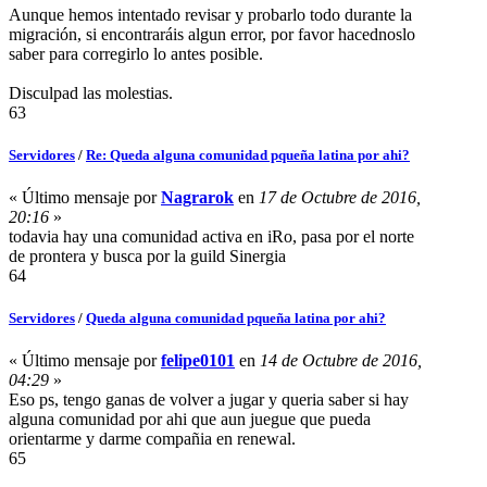
Aunque hemos intentado revisar y probarlo todo durante la
migración, si encontraráis algun error, por favor hacednoslo
saber para corregirlo lo antes posible.
Disculpad las molestias.
63
Servidores
/
Re: Queda alguna comunidad pqueña latina por ahi?
« Último mensaje por
Nagrarok
en
17 de Octubre de 2016,
20:16
»
todavia hay una comunidad activa en iRo, pasa por el norte
de prontera y busca por la guild Sinergia
64
Servidores
/
Queda alguna comunidad pqueña latina por ahi?
« Último mensaje por
felipe0101
en
14 de Octubre de 2016,
04:29
»
Eso ps, tengo ganas de volver a jugar y queria saber si hay
alguna comunidad por ahi que aun juegue que pueda
orientarme y darme compañia en renewal.
65