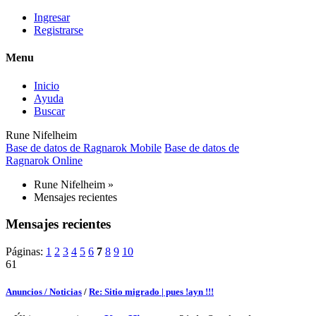
Ingresar
Registrarse
Menu
Inicio
Ayuda
Buscar
Rune Nifelheim
Base de datos de Ragnarok Mobile
Base de datos de
Ragnarok Online
Rune Nifelheim
»
Mensajes recientes
Mensajes recientes
Páginas:
1
2
3
4
5
6
7
8
9
10
61
Anuncios / Noticias
/
Re: Sitio migrado | pues !ayn !!!