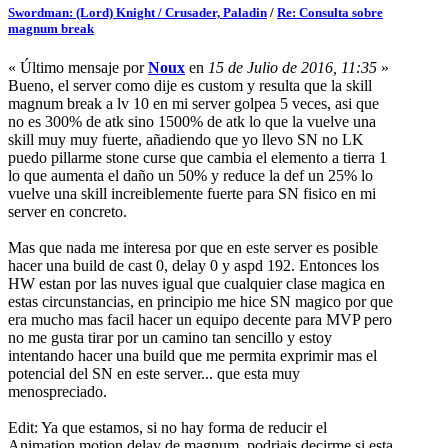
Swordman: (Lord) Knight / Crusader, Paladin
/
Re: Consulta sobre
magnum break
« Último mensaje por
Noux
en
15 de Julio de 2016, 11:35
»
Bueno, el server como dije es custom y resulta que la skill
magnum break a lv 10 en mi server golpea 5 veces, asi que
no es 300% de atk sino 1500% de atk lo que la vuelve una
skill muy muy fuerte, añadiendo que yo llevo SN no LK
puedo pillarme stone curse que cambia el elemento a tierra 1
lo que aumenta el daño un 50% y reduce la def un 25% lo
vuelve una skill increiblemente fuerte para SN fisico en mi
server en concreto.
Mas que nada me interesa por que en este server es posible
hacer una build de cast 0, delay 0 y aspd 192. Entonces los
HW estan por las nuves igual que cualquier clase magica en
estas circunstancias, en principio me hice SN magico por que
era mucho mas facil hacer un equipo decente para MVP pero
no me gusta tirar por un camino tan sencillo y estoy
intentando hacer una build que me permita exprimir mas el
potencial del SN en este server... que esta muy
menospreciado.
Edit: Ya que estamos, si no hay forma de reducir el
Animation motion delay de magnum, podriais decirme si esta