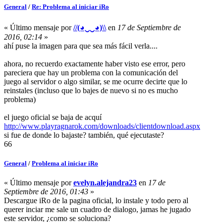
General
/
Re: Problema al iniciar iRo
« Último mensaje por
//(◕‿‿◕)\\
en
17 de Septiembre de
2016, 02:14
»
ahí puse la imagen para que sea más fácil verla....
ahora, no recuerdo exactamente haber visto ese error, pero
pareciera que hay un problema con la comunicación del
juego al servidor o algo similar, se me ocurre decirte que lo
reinstales (incluso que lo bajes de nuevo si no es mucho
problema)
el juego oficial se baja de acquí
http://www.playragnarok.com/downloads/clientdownload.aspx
si fue de donde lo bajaste? también, qué ejecutaste?
66
General
/
Problema al iniciar iRo
« Último mensaje por
evelyn.alejandra23
en
17 de
Septiembre de 2016, 01:43
»
Descargue iRo de la pagina oficial, lo instale y todo pero al
querer inciar me sale un cuadro de dialogo, jamas he jugado
este servidor, ¿como se soluciona?