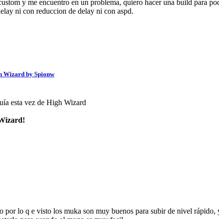
custom y me encuentro en un problema, quiero hacer una build para p
delay ni con reduccion de delay ni con aspd.
gh Wizard by Spionw
uía esta vez de High Wizard
 Wizard!
ro por lo q e visto los muka son muy buenos para subir de nivel rápido,