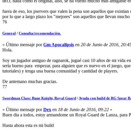
iRO, nada como el original, also, se ha vuelto mucho más amigable en
fuera de eso, los pservers que valen la pena son aquellos que existi
por lo que a largo plazo los "mejores" son aquellos que llevan mucho
76
General
/
Consulta/recomendación.
« Último mensaje por
Gm Apocalipsis
en
20 de Junio de 2016, 20:4
Hola.
Soy un jugador antiguo de ragnarok, jugué casi 10 años de mi vida est
sería bueno para empezar, para alguien que es nuevo en el juego, qu
tutoriales) y tenga una buena comunidad y cantidad de players.
De antemano muchas gracias.
77
Swordman Class: Rune Knight, Royal Guard
/
Ayuda con build de RG Spear 
« Último mensaje por
Dex
en
18 de Junio de 2016, 09:22
»
Buen dia a todos, estoy armandome un Royal Guard de Lanza, para Pv
Hasta ahora esta es mi build