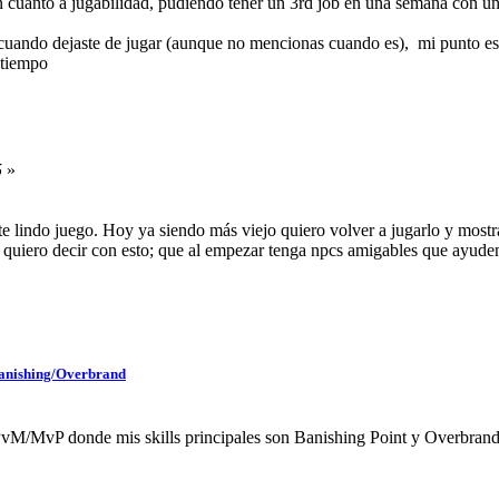
 cuanto a jugabilidad, pudiendo tener un 3rd job en una semana con un 
an cuando dejaste de jugar (aunque no mencionas cuando es), mi punto e
 tiempo
5
»
e lindo juego. Hoy ya siendo más viejo quiero volver a jugarlo y mostrá
e quiero decir con esto; que al empezar tenga npcs amigables que ayud
Banishing/Overbrand
M/MvP donde mis skills principales son Banishing Point y Overbrand j