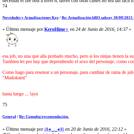
necesitas el fire bolt a nivel 6, talves con otras clases no sea tan faci
74
Novedades y Actualizaciones Kro
/
Re: Actualización kRO sakray 30/09/2015
« Último mensaje por
KeroHime♀
en
24 de Junio de 2016, 14:37
»
esa job, no una que alla probado mucho, pero si los ninjas tienen la su
Tambien lei por hay que dependiendo el sexo del personaje, como con l
Como hago para resetear a un personaje, para cambiar de rama de job
"Madokami"
hasta luego ... !ayn
75
General
/
Re: Consulta/recomendación.
« Último mensaje por
//(◕‿‿◕)\\
en
20 de Junio de 2016, 22:12
»