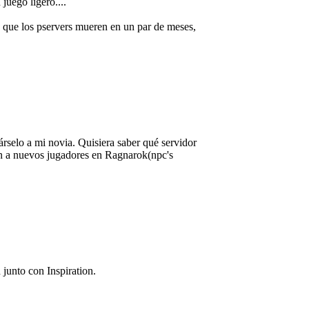
juego ligero....
s que los pservers mueren en un par de meses,
rselo a mi novia. Quisiera saber qué servidor
en a nuevos jugadores en Ragnarok(npc's
unto con Inspiration.