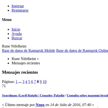
Ingresar
Registrarse
Menu
Inicio
Ayuda
Buscar
Rune Nifelheim
Base de datos de Ragnarok Mobile
Base de datos de Ragnarok Onlin
Rune Nifelheim
»
Mensajes recientes
Mensajes recientes
Páginas:
1
...
3
4
5
6
7
8
9
10
71
Swordman: (Lord) Knight / Crusader, Paladin
/
Consulta sobre magnum brea
« Último mensaje por
Noux
en
14 de Julio de 2016, 07:40
»