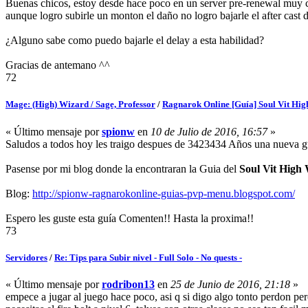
Buenas chicos, estoy desde hace poco en un server pre-renewal muy 
aunque logro subirle un monton el daño no logro bajarle el after cast 
¿Alguno sabe como puedo bajarle el delay a esta habilidad?
Gracias de antemano ^^
72
Mage: (High) Wizard / Sage, Professor
/
Ragnarok Online [Guía] Soul Vit Hi
« Último mensaje por
spionw
en
10 de Julio de 2016, 16:57
»
Saludos a todos hoy les traigo despues de 3423434 Años una nueva g
Pasense por mi blog donde la encontraran la Guia del
Soul Vit High
Blog:
http://spionw-ragnarokonline-guias-pvp-menu.blogspot.com/
Espero les guste esta guía Comenten!! Hasta la proxima!!
73
Servidores
/
Re: Tips para Subir nivel - Full Solo - No quests -
« Último mensaje por
rodribon13
en
25 de Junio de 2016, 21:18
»
empece a jugar al juego hace poco, asi q si digo algo tonto perdon pe