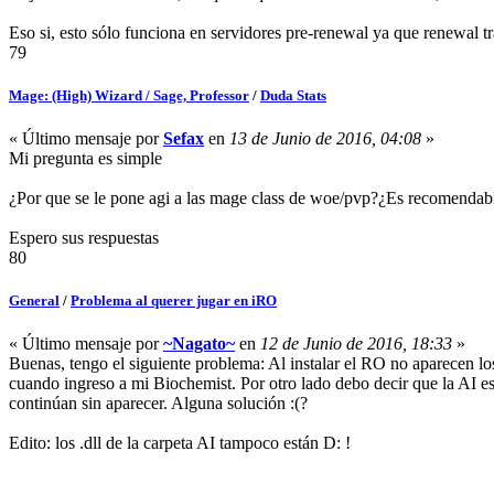
Eso si, esto sólo funciona en servidores pre-renewal ya que renewal t
79
Mage: (High) Wizard / Sage, Professor
/
Duda Stats
« Último mensaje por
Sefax
en
13 de Junio de 2016, 04:08
»
Mi pregunta es simple
¿Por que se le pone agi a las mage class de woe/pvp?¿Es recomendab
Espero sus respuestas
80
General
/
Problema al querer jugar en iRO
« Último mensaje por
~Nagato~
en
12 de Junio de 2016, 18:33
»
Buenas, tengo el siguiente problema: Al instalar el RO no aparecen lo
cuando ingreso a mi Biochemist. Por otro lado debo decir que la AI est
continúan sin aparecer. Alguna solución :(?
Edito: los .dll de la carpeta AI tampoco están D: !