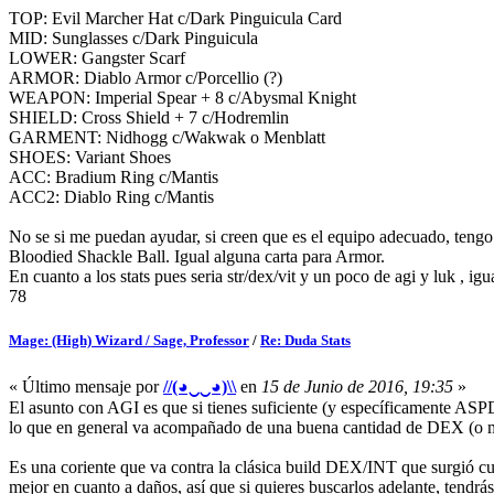
TOP: Evil Marcher Hat c/Dark Pinguicula Card
MID: Sunglasses c/Dark Pinguicula
LOWER: Gangster Scarf
ARMOR: Diablo Armor c/Porcellio (?)
WEAPON: Imperial Spear + 8 c/Abysmal Knight
SHIELD: Cross Shield + 7 c/Hodremlin
GARMENT: Nidhogg c/Wakwak o Menblatt
SHOES: Variant Shoes
ACC: Bradium Ring c/Mantis
ACC2: Diablo Ring c/Mantis
No se si me puedan ayudar, si creen que es el equipo adecuado, tengo
Bloodied Shackle Ball. Igual alguna carta para Armor.
En cuanto a los stats pues seria str/dex/vit y un poco de agi y luk , igu
78
Mage: (High) Wizard / Sage, Professor
/
Re: Duda Stats
« Último mensaje por
//(◕‿‿◕)\\
en
15 de Junio de 2016, 19:35
»
El asunto con AGI es que si tienes suficiente (y específicamente AS
lo que en general va acompañado de una buena cantidad de DEX (o mod
Es una coriente que va contra la clásica build DEX/INT que surgió cu
mejor en cuanto a daños, así que si quieres buscarlos adelante, tendrás