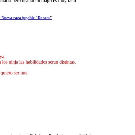
l matarlo pero usando al mago es muy facil
 - Nueva raza jugable "Doram"
ya.
os ninja las habilidades seran distintas.
 quiero ser una