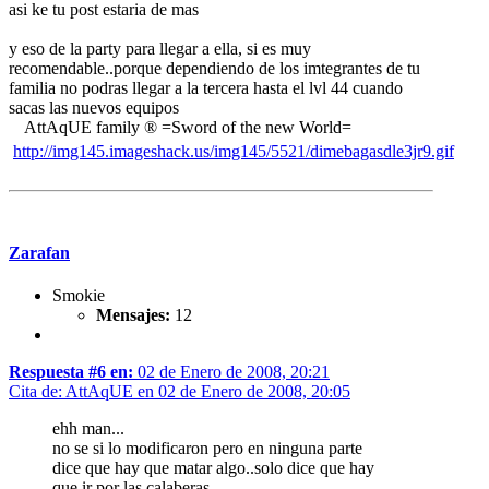
asi ke tu post estaria de mas
y eso de la party para llegar a ella, si es muy
recomendable..porque dependiendo de los imtegrantes de tu
familia no podras llegar a la tercera hasta el lvl 44 cuando
sacas las nuevos equipos
AttAqUE family ® =Sword of the new World=
http://img145.imageshack.us/img145/5521/dimebagasdle3jr9.gif
Zarafan
Smokie
Mensajes:
12
Respuesta #6 en:
02 de Enero de 2008, 20:21
Cita de: AttAqUE en 02 de Enero de 2008, 20:05
ehh man...
no se si lo modificaron pero en ninguna parte
dice que hay que matar algo..solo dice que hay
que ir por las calaberas