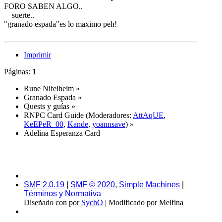
FORO SABEN ALGO..
suerte..
"granado espada"es lo maximo peh!
Imprimir
Páginas:
1
Rune Nifelheim
»
Granado Espada
»
Quests y guías
»
RNPC Card Guide
(Moderadores:
AttAqUE
,
KeEPeR_00
,
Kande
,
yoannsave
) »
Adelina Esperanza Card
SMF 2.0.19
|
SMF © 2020
,
Simple Machines
|
Términos y Normativa
Diseñado con
por
SychO
| Modificado por Melfina