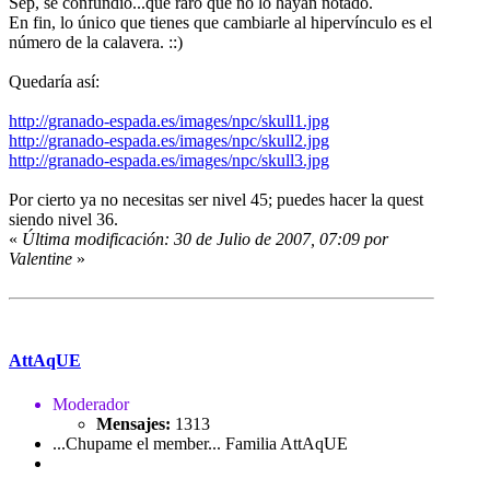
Sep, se confundió...que raro que no lo hayan notado.
En fin, lo único que tienes que cambiarle al hipervínculo es el
número de la calavera. ::)
Quedaría así:
http://granado-espada.es/images/npc/skull1.jpg
http://granado-espada.es/images/npc/skull2.jpg
http://granado-espada.es/images/npc/skull3.jpg
Por cierto ya no necesitas ser nivel 45; puedes hacer la quest
siendo nivel 36.
«
Última modificación: 30 de Julio de 2007, 07:09 por
Valentine
»
AttAqUE
Moderador
Mensajes:
1313
...Chupame el member... Familia AttAqUE