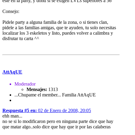
este en la party, y dond si se exigen LVLs superiores a 36
Consejo:
Pidele party a alguna familia de la zona, o si tienes clan,
pidele a las familias amigas, que te ayuden, tu solo necesitas
localizar los 3 eskeletos y listo, puedes volver a calimbra y
disfrutar tu carta ^^
AttAqUE
Moderador
Mensajes:
1313
...Chupame el member... Familia AttAqUE
Respuesta #5 en:
02 de Enero de 2008, 20:05
ehh man...
no se si lo modificaron pero en ninguna parte dice que hay
que matar algo..solo dice que hay que ir por las calaberas