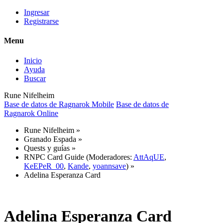
Ingresar
Registrarse
Menu
Inicio
Ayuda
Buscar
Rune Nifelheim
Base de datos de Ragnarok Mobile
Base de datos de
Ragnarok Online
Rune Nifelheim
»
Granado Espada
»
Quests y guías
»
RNPC Card Guide
(Moderadores:
AttAqUE
,
KeEPeR_00
,
Kande
,
yoannsave
) »
Adelina Esperanza Card
Adelina Esperanza Card