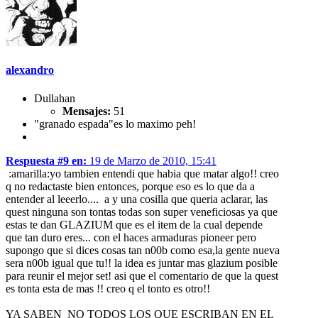
alexandro
Dullahan
Mensajes:
51
"granado espada"es lo maximo peh!
Respuesta #9 en:
19 de Marzo de 2010, 15:41
:amarilla:yo tambien entendi que habia que matar algo!! creo
q no redactaste bien entonces, porque eso es lo que da a
entender al leeerlo.... a y una cosilla que queria aclarar, las
quest ninguna son tontas todas son super veneficiosas ya que
estas te dan GLAZIUM que es el item de la cual depende
que tan duro eres... con el haces armaduras pioneer pero
supongo que si dices cosas tan n00b como esa,la gente nueva
sera n00b igual que tu!! la idea es juntar mas glazium posible
para reunir el mejor set! asi que el comentario de que la quest
es tonta esta de mas !! creo q el tonto es otro!!
YA SABEN NO TODOS LOS QUE ESCRIBAN EN EL