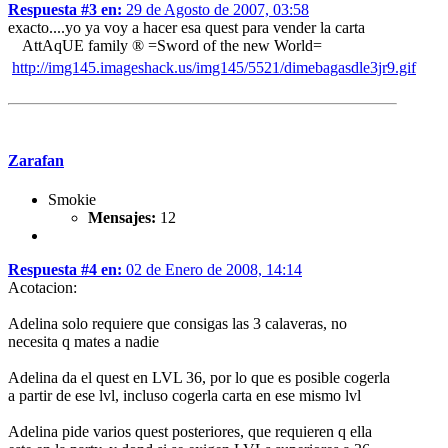
Respuesta #3 en:
29 de Agosto de 2007, 03:58
exacto....yo ya voy a hacer esa quest para vender la carta
AttAqUE family ® =Sword of the new World=
http://img145.imageshack.us/img145/5521/dimebagasdle3jr9.gif
Zarafan
Smokie
Mensajes:
12
Respuesta #4 en:
02 de Enero de 2008, 14:14
Acotacion:
Adelina solo requiere que consigas las 3 calaveras, no
necesita q mates a nadie
Adelina da el quest en LVL 36, por lo que es posible cogerla
a partir de ese lvl, incluso cogerla carta en ese mismo lvl
Adelina pide varios quest posteriores, que requieren q ella