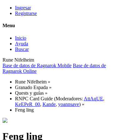
Ingresar
Registrarse
Menu
Inicio
Ayuda
Buscar
Rune Nifelheim
Base de datos de Ragnarok Mobile
Base de datos de
Ragnarok Online
Rune Nifelheim
»
Granado Espada
»
Quests y guías
»
RNPC Card Guide
(Moderadores:
AttAqUE
,
KeEPeR_00
,
Kande
,
yoannsave
) »
Feng ling
Feng ling