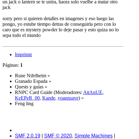
un jack o lantern se te unira, haora solo vuelbe a matar otro
jack
sorry pero si quieren detalles en imagenes y eso luego las
pongo, yo estube tiempo detras de conseguirla pero con lo
caro que es mystery powder lo deje pasar y esto quiza no lo
sepa todo el mundo
Imprimir
Páginas:
1
Rune Nifelheim
»
Granado Espada
»
Quests y guías
»
RNPC Card Guide
(Moderadores:
AttAqUE
,
KeEPeR_00
,
Kande
,
yoannsave
) »
Feng ling
SMF 2.0.19
|
SMF © 2020
,
Simple Machines
|