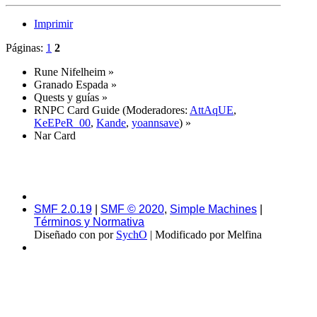
Imprimir
Páginas:
1
2
Rune Nifelheim
»
Granado Espada
»
Quests y guías
»
RNPC Card Guide
(Moderadores:
AttAqUE
,
KeEPeR_00
,
Kande
,
yoannsave
) »
Nar Card
SMF 2.0.19
|
SMF © 2020
,
Simple Machines
|
Términos y Normativa
Diseñado con
por
SychO
| Modificado por Melfina