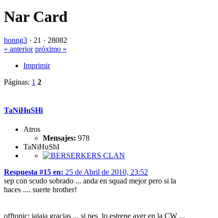
Nar Card
honng3
·
21 ·
28082
« anterior
próximo »
Imprimir
Páginas:
1
2
TaNiHuSHi
Atros
Mensajes:
978
TaNiHuShI
Respuesta #15 en:
25 de Abril de 2010, 23:52
sep con scudo sobrado ... anda en squad mejor pero si la
haces .... suerte brother!
offtopic: jajaja gracias ... si pes lo estrene ayer en la CW ...