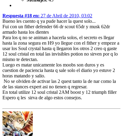
Respuesta #18 en:
27 de Abril de 2010, 03:02
Bueno les cuento q ya pude hacer la quest solo...
Fui con un fither defender 66 dr scout 65dr y musk 62dr
armado hasta los dientes
Para los q no se animan a hacerla solos, el secreto es llegar
hasta la zona segura en H9 yo llegue con el fither y empeze a
usar los Soul crystal hasta q llegaron los otros 2 creo q gaste
12 soul cristal en total las invisibles potion no sirven por q lo
mismo te detectan.
Luego es matar unicamente los moobs son duros y es
cuestion de paciencia hasta q sale solo el diario yo estuve 2
horas matando y salio.
No se olviden de activar las 2 quest tanto la de nar como la
de las stances expert asi no tienen q regresar.
En total utilize 12 soul cristal 2AM boost y 12 triumph filler
Espero q les sirva de algo estos consejos.