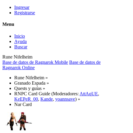
Ingresar
Registrarse
Menu
Inicio
Ayuda
Buscar
Rune Nifelheim
Base de datos de Ragnarok Mobile
Base de datos de
Ragnarok Online
Rune Nifelheim
»
Granado Espada
»
Quests y guías
»
RNPC Card Guide
(Moderadores:
AttAqUE
,
KeEPeR_00
,
Kande
,
yoannsave
) »
Nar Card