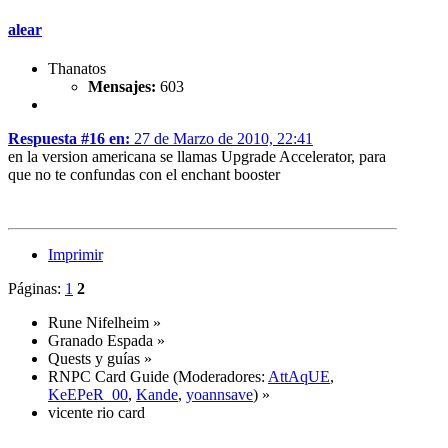
alear
Thanatos
Mensajes:
603
Respuesta #16 en:
27 de Marzo de 2010, 22:41
en la version americana se llamas Upgrade Accelerator, para
que no te confundas con el enchant booster
Imprimir
Páginas:
1
2
Rune Nifelheim
»
Granado Espada
»
Quests y guías
»
RNPC Card Guide
(Moderadores:
AttAqUE
,
KeEPeR_00
,
Kande
,
yoannsave
) »
vicente rio card