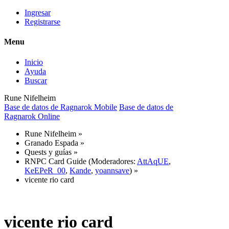
Ingresar
Registrarse
Menu
Inicio
Ayuda
Buscar
Rune Nifelheim
Base de datos de Ragnarok Mobile
Base de datos de
Ragnarok Online
Rune Nifelheim
»
Granado Espada
»
Quests y guías
»
RNPC Card Guide
(Moderadores:
AttAqUE
,
KeEPeR_00
,
Kande
,
yoannsave
) »
vicente rio card
vicente rio card