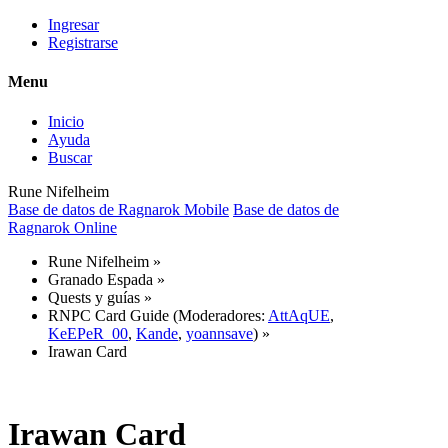
Ingresar
Registrarse
Menu
Inicio
Ayuda
Buscar
Rune Nifelheim
Base de datos de Ragnarok Mobile
Base de datos de
Ragnarok Online
Rune Nifelheim
»
Granado Espada
»
Quests y guías
»
RNPC Card Guide
(Moderadores:
AttAqUE
,
KeEPeR_00
,
Kande
,
yoannsave
) »
Irawan Card
Irawan Card