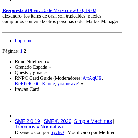
Respuesta #19 en:
26 de Marzo de 2010, 19:02
alexandro, los items de cash son tradeables, puedes
comprarlos con vis de otros personas o del Market Manager
Imprimir
Páginas:
1
2
Rune Nifelheim
»
Granado Espada
»
Quests y guías
»
RNPC Card Guide
(Moderadores:
AttAqUE
,
KeEPeR_00
,
Kande
,
yoannsave
) »
Irawan Card
SMF 2.0.19
|
SMF © 2020
,
Simple Machines
|
Términos y Normativa
Diseñado con
por
SychO
| Modificado por Melfina