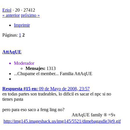
Eriol
·
20 ·
27412
« anterior
próximo »
Imprimir
Páginas:
1
2
AttAqUE
Moderador
Mensajes:
1313
...Chupame el member... Familia AttAqUE
Respuesta #15 en:
09 de Mayo de 2008, 23:57
en todas partes son tradeables, lo dificil es sacar el npc si no
tienes pasta
pero para eso saco a feng ling no?
AttAqUE family ® =Sword of th
http://img145.imageshack.us/img145/5521/dimebagasdle3jr9.gif