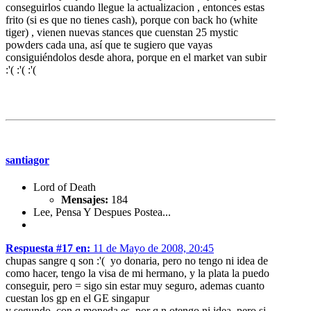
conseguirlos cuando llegue la actualizacion , entonces estas
frito (si es que no tienes cash), porque con back ho (white
tiger) , vienen nuevas stances que cuenstan 25 mystic
powders cada una, así que te sugiero que vayas
consiguiéndolos desde ahora, porque en el market van subir
:'( :'( :'(
santiagor
Lord of Death
Mensajes:
184
Lee, Pensa Y Despues Postea...
Respuesta #17 en:
11 de Mayo de 2008, 20:45
chupas sangre q son :'( yo donaria, pero no tengo ni idea de
como hacer, tengo la visa de mi hermano, y la plata la puedo
conseguir, pero = sigo sin estar muy seguro, ademas cuanto
cuestan los gp en el GE singapur
y segundo, con q moneda es, por q n otengo ni idea, pero si