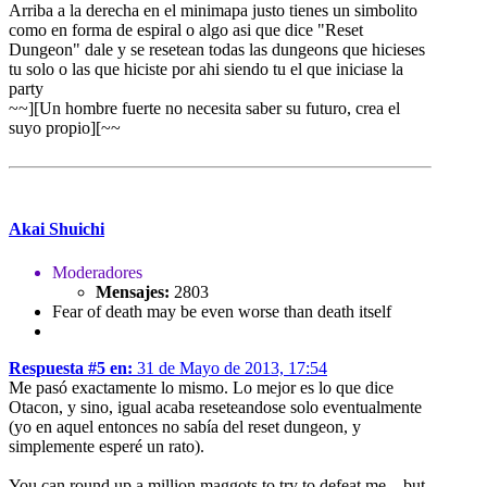
Arriba a la derecha en el minimapa justo tienes un simbolito
como en forma de espiral o algo asi que dice "Reset
Dungeon" dale y se resetean todas las dungeons que hicieses
tu solo o las que hiciste por ahi siendo tu el que iniciase la
party
~~][Un hombre fuerte no necesita saber su futuro, crea el
suyo propio][~~
Akai Shuichi
Moderadores
Mensajes:
2803
Fear of death may be even worse than death itself
Respuesta #5 en:
31 de Mayo de 2013, 17:54
Me pasó exactamente lo mismo. Lo mejor es lo que dice
Otacon, y sino, igual acaba reseteandose solo eventualmente
(yo en aquel entonces no sabía del reset dungeon, y
simplemente esperé un rato).
You can round up a million maggots to try to defeat me... but