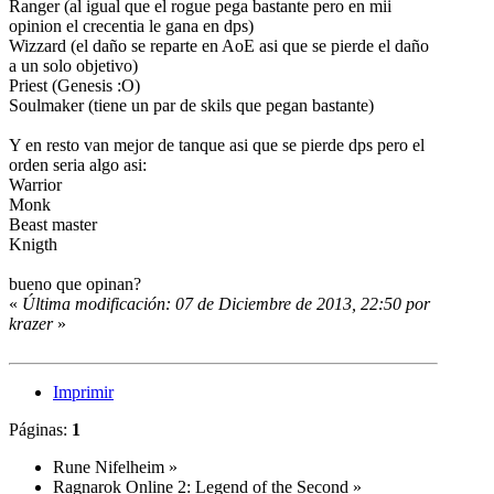
Ranger (al igual que el rogue pega bastante pero en mii
opinion el crecentia le gana en dps)
Wizzard (el daño se reparte en AoE asi que se pierde el daño
a un solo objetivo)
Priest (Genesis :O)
Soulmaker (tiene un par de skils que pegan bastante)
Y en resto van mejor de tanque asi que se pierde dps pero el
orden seria algo asi:
Warrior
Monk
Beast master
Knigth
bueno que opinan?
«
Última modificación: 07 de Diciembre de 2013, 22:50 por
krazer
»
Imprimir
Páginas:
1
Rune Nifelheim
»
Ragnarok Online 2: Legend of the Second
»