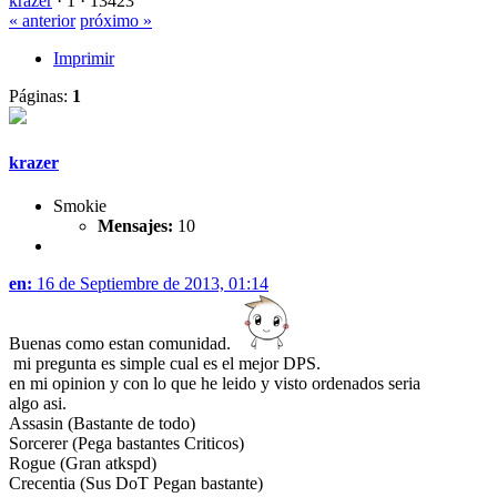
krazer
·
1 ·
13423
« anterior
próximo »
Imprimir
Páginas:
1
krazer
Smokie
Mensajes:
10
en:
16 de Septiembre de 2013, 01:14
Buenas como estan comunidad.
mi pregunta es simple cual es el mejor DPS.
en mi opinion y con lo que he leido y visto ordenados seria
algo asi.
Assasin (Bastante de todo)
Sorcerer (Pega bastantes Criticos)
Rogue (Gran atkspd)
Crecentia (Sus DoT Pegan bastante)