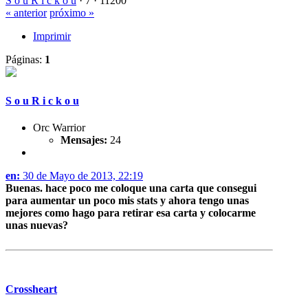
S o u R i c k o u
·
7 ·
11200
« anterior
próximo »
Imprimir
Páginas:
1
S o u R i c k o u
Orc Warrior
Mensajes:
24
en:
30 de Mayo de 2013, 22:19
Buenas. hace poco me coloque una carta que consegui
para aumentar un poco mis stats y ahora tengo unas
mejores como hago para retirar esa carta y colocarme
unas nuevas?
Crossheart