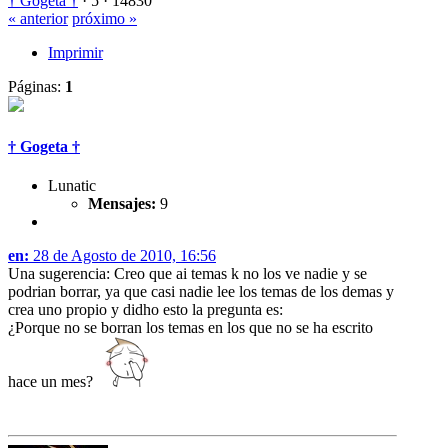
† Gogeta †
·
5 ·
14830
« anterior
próximo »
Imprimir
Páginas:
1
† Gogeta †
Lunatic
Mensajes:
9
en:
28 de Agosto de 2010, 16:56
Una sugerencia: Creo que ai temas k no los ve nadie y se
podrian borrar, ya que casi nadie lee los temas de los demas y
crea uno propio y didho esto la pregunta es:
¿Porque no se borran los temas en los que no se ha escrito
hace un mes?