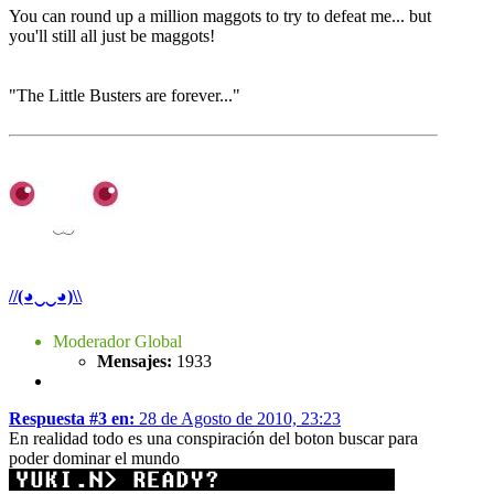
You can round up a million maggots to try to defeat me... but
you'll still all just be maggots!
"The Little Busters are forever..."
//(◕‿‿◕)\\
Moderador Global
Mensajes:
1933
Respuesta #3 en:
28 de Agosto de 2010, 23:23
En realidad todo es una conspiración del boton buscar para
poder dominar el mundo