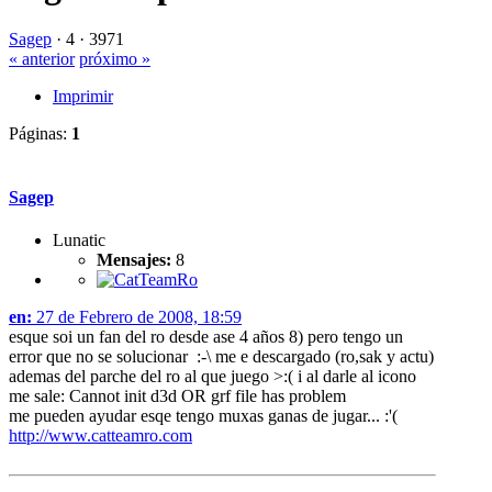
Sagep
·
4 ·
3971
« anterior
próximo »
Imprimir
Páginas:
1
Sagep
Lunatic
Mensajes:
8
en:
27 de Febrero de 2008, 18:59
esque soi un fan del ro desde ase 4 años 8) pero tengo un
error que no se solucionar :-\ me e descargado (ro,sak y actu)
ademas del parche del ro al que juego >:( i al darle al icono
me sale: Cannot init d3d OR grf file has problem
me pueden ayudar esqe tengo muxas ganas de jugar... :'(
http://www.catteamro.com