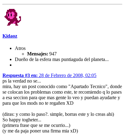
Kidaoz
Atros
Mensajes:
947
Dueño de la esfera mas puntiaguda del planeta...
Respuesta #3 en:
28 de Febrero de 2008, 02:05
ps la verdad no se...
mira, hay un post conocido como "Apartado Tecnico", donde
se colocan los problemas como este, te recomiendo q lo pases
a esa seccion para que mas gente lo veo y puedan ayudarte y
para que los mods no te regañen XD
(diras: y como lo paso?. simple, borras este y lo creas ahi)
So happy togheter...
(primera frase que se me ocurrio...)
(y me da paja poner una firma mia xD)