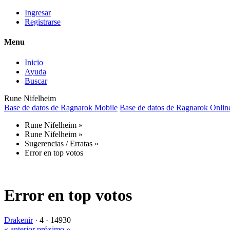
Ingresar
Registrarse
Menu
Inicio
Ayuda
Buscar
Rune Nifelheim
Base de datos de Ragnarok Mobile
Base de datos de Ragnarok Onlin
Rune Nifelheim
»
Rune Nifelheim
»
Sugerencias / Erratas
»
Error en top votos
Error en top votos
Drakenir
·
4 ·
14930
« anterior
próximo »