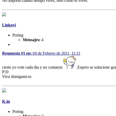
No importa cuanto tiempo vives, sino como lo vives.
Linkovi
Poring
Mensajes:
4
Respuesta #1 en:
04 de Febrero de 2011, 11:11
cierto yo vote cada dia y no contaron
.Espero se solucione gra
P:D
Viva shinigami-ro
K-in
Poring