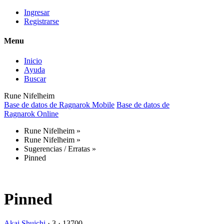
Ingresar
Registrarse
Menu
Inicio
Ayuda
Buscar
Rune Nifelheim
Base de datos de Ragnarok Mobile
Base de datos de
Ragnarok Online
Rune Nifelheim
»
Rune Nifelheim
»
Sugerencias / Erratas
»
Pinned
Pinned
Akai Shuichi
·
3 ·
13700