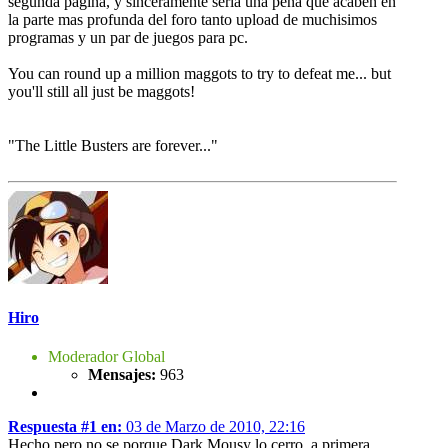
segunda pagina, y sinceramente seria una pena que acaben en
la parte mas profunda del foro tanto upload de muchisimos
programas y un par de juegos para pc.
You can round up a million maggots to try to defeat me... but
you'll still all just be maggots!
"The Little Busters are forever..."
Hiro
Moderador Global
Mensajes:
963
Respuesta #1 en:
03 de Marzo de 2010, 22:16
Hecho pero no se porque Dark Mousy lo cerro, a primera