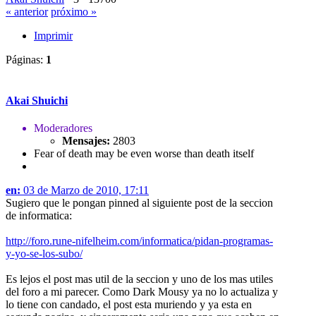
« anterior
próximo »
Imprimir
Páginas:
1
Akai Shuichi
Moderadores
Mensajes:
2803
Fear of death may be even worse than death itself
en:
03 de Marzo de 2010, 17:11
Sugiero que le pongan pinned al siguiente post de la seccion
de informatica:
http://foro.rune-nifelheim.com/informatica/pidan-programas-
y-yo-se-los-subo/
Es lejos el post mas util de la seccion y uno de los mas utiles
del foro a mi parecer. Como Dark Mousy ya no lo actualiza y
lo tiene con candado, el post esta muriendo y ya esta en