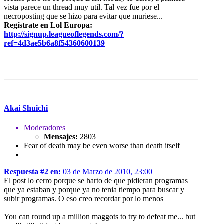
vista parece un thread muy util. Tal vez fue por el
necroposting que se hizo para evitar que muriese...
Regístrate en Lol Europa:
http://signup.leagueoflegends.com/?
ref=4d3ae5b6a8f54360600139
Akai Shuichi
Moderadores
Mensajes:
2803
Fear of death may be even worse than death itself
Respuesta #2 en:
03 de Marzo de 2010, 23:00
El post lo cerro porque se harto de que pidieran programas
que ya estaban y porque ya no tenia tiempo para buscar y
subir programas. O eso creo recordar por lo menos
You can round up a million maggots to try to defeat me... but