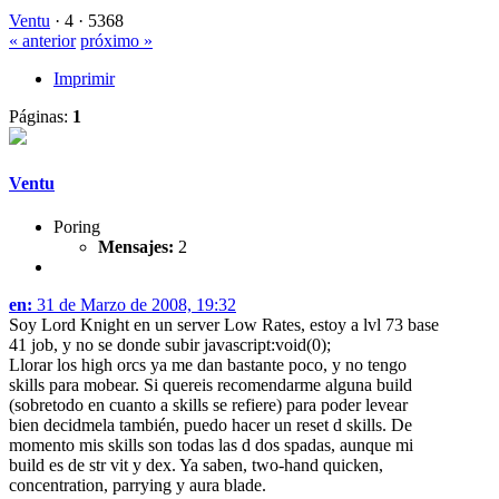
Ventu
·
4 ·
5368
« anterior
próximo »
Imprimir
Páginas:
1
Ventu
Poring
Mensajes:
2
en:
31 de Marzo de 2008, 19:32
Soy Lord Knight en un server Low Rates, estoy a lvl 73 base
41 job, y no se donde subir javascript:void(0);
Llorar los high orcs ya me dan bastante poco, y no tengo
skills para mobear. Si quereis recomendarme alguna build
(sobretodo en cuanto a skills se refiere) para poder levear
bien decidmela también, puedo hacer un reset d skills. De
momento mis skills son todas las d dos spadas, aunque mi
build es de str vit y dex. Ya saben, two-hand quicken,
concentration, parrying y aura blade.