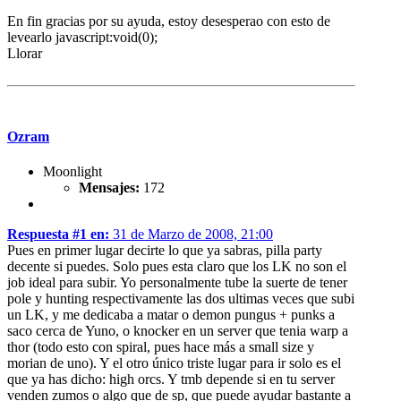
En fin gracias por su ayuda, estoy desesperao con esto de
levearlo javascript:void(0);
Llorar
Ozram
Moonlight
Mensajes:
172
Respuesta #1 en:
31 de Marzo de 2008, 21:00
Pues en primer lugar decirte lo que ya sabras, pilla party
decente si puedes. Solo pues esta claro que los LK no son el
job ideal para subir. Yo personalmente tube la suerte de tener
pole y hunting respectivamente las dos ultimas veces que subi
un LK, y me dedicaba a matar o demon pungus + punks a
saco cerca de Yuno, o knocker en un server que tenia warp a
thor (todo esto con spiral, pues hace más a small size y
morian de uno). Y el otro único triste lugar para ir solo es el
que ya has dicho: high orcs. Y tmb depende si en tu server
venden zumos o algo que de sp, que puede ayudar bastante a