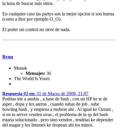
la hora de buscar más sitios.
En cualquier caso las partys son la mejor opcion si son buena
(como a thor por ejemplo O_O).
El poder sin control no sirve de nada.
Ryuu
Munak
Mensajes:
36
The World Is Yours
Respuesta #2 en:
31 de Marzo de 2008, 21:07
Podrias irte a anubis , a base de bash , con un HP ke te de
asper , dopa y lex aterna , cuando subas de job , sube
bowling bash , y empieza a mobear ahi . Al igual ke Ozram ,
si en tu server venden uvas , el problema de la sp del bash
estaria solucionado , pero sino venden , tendrias ke depender
del magni y los limones ke dropean ahi los minos.