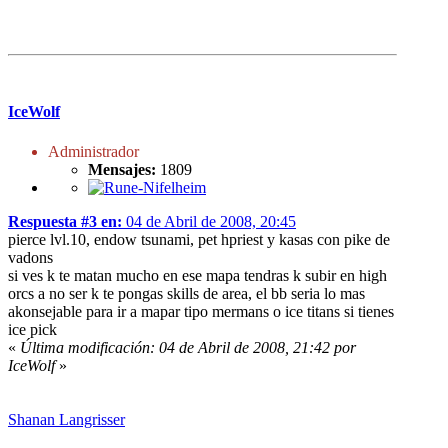
IceWolf
Administrador
Mensajes:
1809
Respuesta #3 en:
04 de Abril de 2008, 20:45
pierce lvl.10, endow tsunami, pet hpriest y kasas con pike de
vadons
si ves k te matan mucho en ese mapa tendras k subir en high
orcs a no ser k te pongas skills de area, el bb seria lo mas
akonsejable para ir a mapar tipo mermans o ice titans si tienes
ice pick
«
Última modificación: 04 de Abril de 2008, 21:42 por
IceWolf
»
Shanan Langrisser