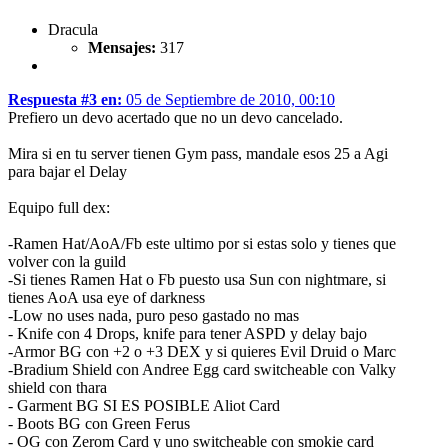
Dracula
Mensajes:
317
Respuesta #3 en:
05 de Septiembre de 2010, 00:10
Prefiero un devo acertado que no un devo cancelado.
Mira si en tu server tienen Gym pass, mandale esos 25 a Agi
para bajar el Delay
Equipo full dex:
-Ramen Hat/AoA/Fb este ultimo por si estas solo y tienes que
volver con la guild
-Si tienes Ramen Hat o Fb puesto usa Sun con nightmare, si
tienes AoA usa eye of darkness
-Low no uses nada, puro peso gastado no mas
- Knife con 4 Drops, knife para tener ASPD y delay bajo
-Armor BG con +2 o +3 DEX y si quieres Evil Druid o Marc
-Bradium Shield con Andree Egg card switcheable con Valky
shield con thara
- Garment BG SI ES POSIBLE Aliot Card
- Boots BG con Green Ferus
- OG con Zerom Card y uno switcheable con smokie card