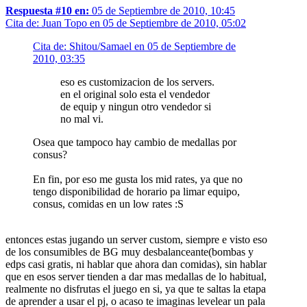
Respuesta #10 en:
05 de Septiembre de 2010, 10:45
Cita de: Juan Topo en 05 de Septiembre de 2010, 05:02
Cita de: Shitou/Samael en 05 de Septiembre de
2010, 03:35
eso es customizacion de los servers.
en el original solo esta el vendedor
de equip y ningun otro vendedor si
no mal vi.
Osea que tampoco hay cambio de medallas por
consus?
En fin, por eso me gusta los mid rates, ya que no
tengo disponibilidad de horario pa limar equipo,
consus, comidas en un low rates :S
entonces estas jugando un server custom, siempre e visto eso
de los consumibles de BG muy desbalanceante(bombas y
edps casi gratis, ni hablar que ahora dan comidas), sin hablar
que en esos server tienden a dar mas medallas de lo habitual,
realmente no disfrutas el juego en si, ya que te saltas la etapa
de aprender a usar el pj, o acaso te imaginas levelear un pala