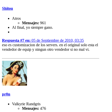
Shitou
Atros
Mensajes:
961
Al final, yo siempre gano.
Respuesta #7 en:
05 de Septiembre de 2010, 03:35
eso es customizacion de los servers. en el original solo esta el
vendedor de equip y ningun otro vendedor si no mal vi.
pr0n
Valkyrie Randgris
Mensajes:
476