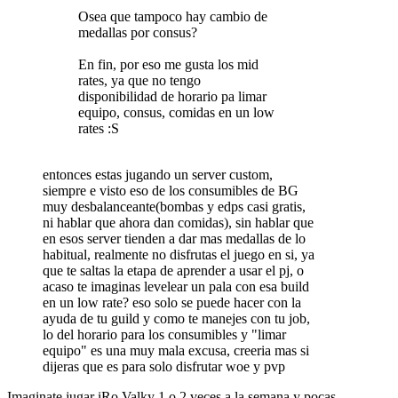
Osea que tampoco hay cambio de
medallas por consus?
En fin, por eso me gusta los mid
rates, ya que no tengo
disponibilidad de horario pa limar
equipo, consus, comidas en un low
rates :S
entonces estas jugando un server custom,
siempre e visto eso de los consumibles de BG
muy desbalanceante(bombas y edps casi gratis,
ni hablar que ahora dan comidas), sin hablar que
en esos server tienden a dar mas medallas de lo
habitual, realmente no disfrutas el juego en si, ya
que te saltas la etapa de aprender a usar el pj, o
acaso te imaginas levelear un pala con esa build
en un low rate? eso solo se puede hacer con la
ayuda de tu guild y como te manejes con tu job,
lo del horario para los consumibles y "limar
equipo" es una muy mala excusa, creeria mas si
dijeras que es para solo disfrutar woe y pvp
Imaginate jugar iRo Valky 1 o 2 veces a la semana y pocas