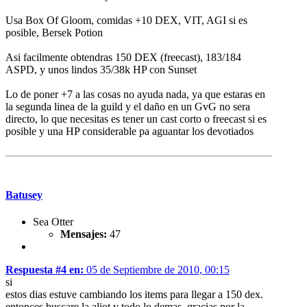
Usa Box Of Gloom, comidas +10 DEX, VIT, AGI si es
posible, Bersek Potion
Asi facilmente obtendras 150 DEX (freecast), 183/184
ASPD, y unos lindos 35/38k HP con Sunset
Lo de poner +7 a las cosas no ayuda nada, ya que estaras en
la segunda linea de la guild y el daño en un GvG no sera
directo, lo que necesitas es tener un cast corto o freecast si es
posible y una HP considerable pa aguantar los devotiados
Batusey
Sea Otter
Mensajes:
47
Respuesta #4 en:
05 de Septiembre de 2010, 00:15
si
estos dias estuve cambiando los items para llegar a 150 dex.
entonces buscare la aliot y todo lo demas, gracias por la