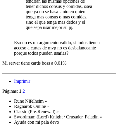
tendrian las mismas opciones de
tener dichos consus y comidas, osea
que ya no se basa tanto en quien
tenga mas consus o mas comidas,
sino el que tenga mas dedos y el
que sepa usar mejor su pj.
Eso no es un argumento valido, si todos tienen
acceso a cartas de mvp no es desbalanceante
porque todos pueden usarlas?
Mi server tiene cards boss a 0.01%
Imprimir
Páginas:
1
2
Rune Nifelheim
»
Ragnarok Online
»
Classic (Pre-Renewal)
»
Swordman: (Lord) Knight / Crusader, Paladin
»
Ayuda con mi pala devo