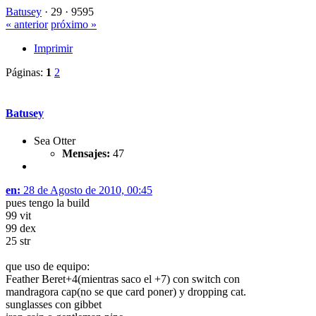
Batusey
·
29 ·
9595
« anterior
próximo »
Imprimir
Páginas:
1
2
Batusey
Sea Otter
Mensajes:
47
en:
28 de Agosto de 2010, 00:45
pues tengo la build
99 vit
99 dex
25 str
que uso de equipo:
Feather Beret+4(mientras saco el +7) con switch con
mandragora cap(no se que card poner) y dropping cat.
sunglasses con gibbet