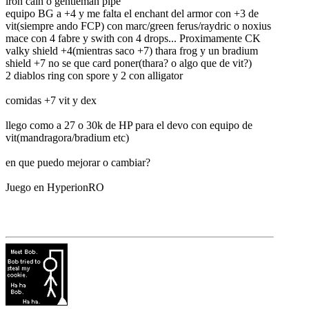
iron cain o gentleman pipe
equipo BG a +4 y me falta el enchant del armor con +3 de
vit(siempre ando FCP) con marc/green ferus/raydric o noxius
mace con 4 fabre y swith con 4 drops... Proximamente CK
valky shield +4(mientras saco +7) thara frog y un bradium
shield +7 no se que card poner(thara? o algo que de vit?)
2 diablos ring con spore y 2 con alligator
comidas +7 vit y dex
llego como a 27 o 30k de HP para el devo con equipo de
vit(mandragora/bradium etc)
en que puedo mejorar o cambiar?
Juego en HyperionRO