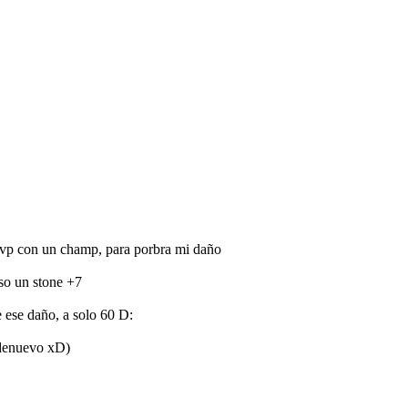
a pvp con un champ, para porbra mi daño
uso un stone +7
e ese daño, a solo 60 D:
5 denuevo xD)