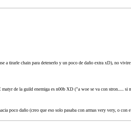
use a tirarle chain para detenerlo y un poco de daño extra xD), no v
SC matyr de la guild enemiga es n00b XD ("a woe se va con stron..... si
 hacia poco daño (creo que eso solo pasaba con armas very very, o con