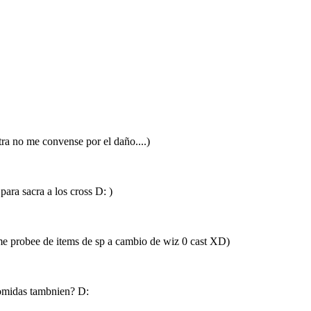
tra no me convense por el daño....)
ara sacra a los cross D: )
me probee de items de sp a cambio de wiz 0 cast XD)
comidas tambnien? D: