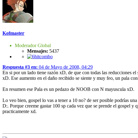
Kofmaster
Moderador Global
Mensajes:
5437
Respuesta #3 en:
04 de Mayo de 2008, 04:29
En si por un lado tiene razón xD, de que con todas las reducciones e
xD. Ese aumento en el daño recibido se siente y muy feo, un pala con
En resumen ese Pala es un pedazo de NOOB con N mayuscula xD.
Lo veo bien, gospel lo vas a tener a 10 no? de ser posible podrías una 
D:. Porque creeme gastar 100 sp cada vez que se prende el gospel y que
practicamente xd.