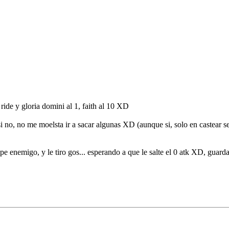
ride y gloria domini al 1, faith al 10 XD
si no, no me moelsta ir a sacar algunas XD (aunque si, solo en castear s
e enemigo, y le tiro gos... esperando a que le salte el 0 atk XD, gua