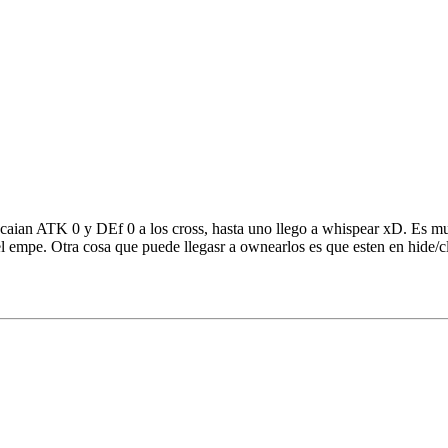
aian ATK 0 y DEf 0 a los cross, hasta uno llego a whispear xD. Es mu
el empe. Otra cosa que puede llegasr a ownearlos es que esten en hide/c