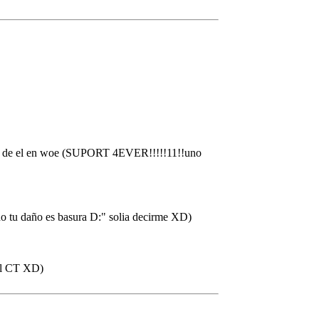
ivire de el en woe (SUPORT 4EVER!!!!!11!!uno
 no tu daño es basura D:" solia decirme XD)
 el CT XD)