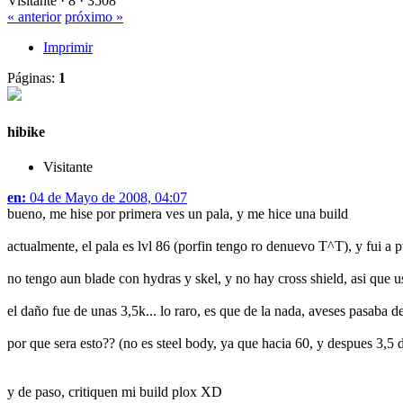
Visitante ·
8 ·
3508
« anterior
próximo »
Imprimir
Páginas:
1
hibike
Visitante
en:
04 de Mayo de 2008, 04:07
bueno, me hise por primera ves un pala, y me hice una build
actualmente, el pala es lvl 86 (porfin tengo ro denuevo T^T), y fui 
no tengo aun blade con hydras y skel, y no hay cross shield, asi que 
el daño fue de unas 3,5k... lo raro, es que de la nada, aveses pasaba d
por que sera esto?? (no es steel body, ya que hacia 60, y despues 3,
y de paso, critiquen mi build plox XD