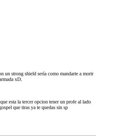
on un strong shield sería como mandarte a morir
n armada xD.
que esta la tercer opcion tener un profe al lado
ospel que tiras ya te quedas sin sp