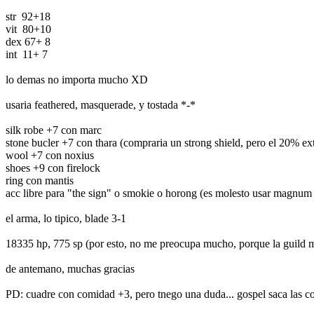
str 92+18
vit 80+10
dex 67+ 8
int 11+ 7
lo demas no importa mucho XD
usaria feathered, masquerade, y tostada *-*
silk robe +7 con marc
stone bucler +7 con thara (compraria un strong shield, pero el 20% ex
wool +7 con noxius
shoes +9 con firelock
ring con mantis
acc libre para "the sign" o smokie o horong (es molesto usar magnum p
el arma, lo tipico, blade 3-1
18335 hp, 775 sp (por esto, no me preocupa mucho, porque la guild 
de antemano, muchas gracias
PD: cuadre con comidad +3, pero tnego una duda... gospel saca las 